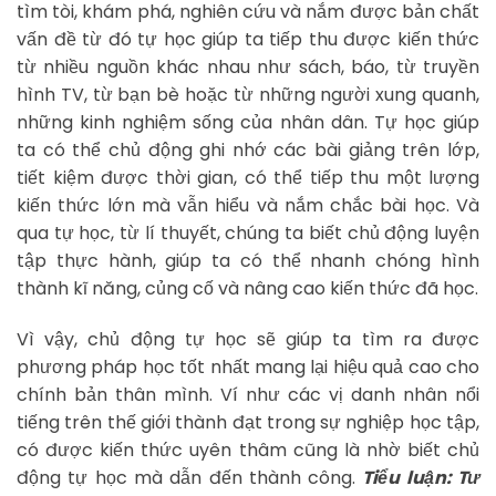
tìm tòi, khám phá, nghiên cứu và nắm được bản chất
vấn đề từ đó tự học giúp ta tiếp thu được kiến thức
từ nhiều nguồn khác nhau như sách, báo, từ truyền
hình TV, từ bạn bè hoặc từ những người xung quanh,
những kinh nghiệm sống của nhân dân. Tự học giúp
ta có thể chủ động ghi nhớ các bài giảng trên lớp,
tiết kiệm được thời gian, có thể tiếp thu một lượng
kiến thức lớn mà vẫn hiểu và nắm chắc bài học. Và
qua tự học, từ lí thuyết, chúng ta biết chủ động luyện
tập thực hành, giúp ta có thể nhanh chóng hình
thành kĩ năng, củng cố và nâng cao kiến thức đã học.
Vì vậy, chủ động tự học sẽ giúp ta tìm ra được
phương pháp học tốt nhất mang lại hiệu quả cao cho
chính bản thân mình. Ví như các vị danh nhân nổi
tiếng trên thế giới thành đạt trong sự nghiệp học tập,
có được kiến thức uyên thâm cũng là nhờ biết chủ
động tự học mà dẫn đến thành công.
Tiểu luận: Tư