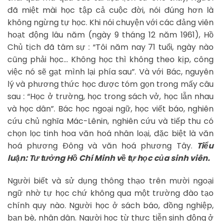
đã miệt mài học tập cả cuộc đời, nói đúng hơn là
không ngừng tự học. Khi nói chuyện với các đảng viên
hoạt động lâu năm (ngày 9 tháng 12 năm 1961), Hồ
Chủ tịch đã tâm sự : “Tôi năm nay 71 tuổi, ngày nào
cũng phải học… Không học thì không theo kịp, công
việc nó sẽ gạt mình lại phía sau”. Và với Bác, nguyên
lý và phương thức học được tóm gọn trong mấy câu
sau : “Học ở trường, học trong sách vở, học lẫn nhau
và học dân”. Bác học ngoại ngữ, học viết báo, nghiên
cứu chủ nghĩa Mác-Lênin, nghiên cứu và tiếp thu có
chọn lọc tinh hoa văn hoá nhân loại, đặc biệt là văn
hoá phương Đông và văn hoá phương Tây.
Tiểu
luận: Tư tưởng Hồ Chí Minh về tự học của sinh viên.
Người biết và sử dụng thông thạo trên mười ngoại
ngữ nhờ tự học chứ không qua một trường đào tạo
chính quy nào. Người học ở sách báo, đồng nghiệp,
bạn bè, nhân dân. Người học từ thực tiễn sinh động ở