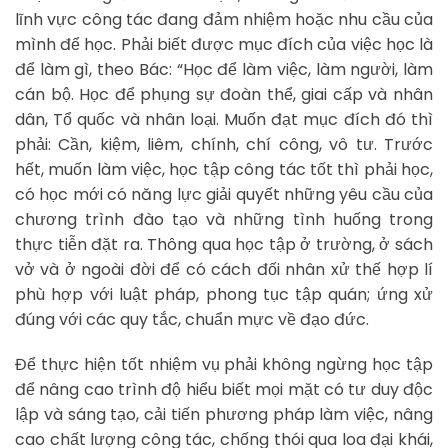
lĩnh vực công tác đang đảm nhiệm hoặc nhu cầu của
mình để học. Phải biết được mục đích của việc học là
để làm gì, theo Bác: “Học để làm việc, làm người, làm
cán bộ. Học để phụng sự đoàn thể, giai cấp và nhân
dân, Tổ quốc và nhân loại. Muốn đạt mục đích đó thì
phải: Cần, kiệm, liêm, chính, chí công, vô tư. Trước
hết, muốn làm việc, học tập công tác tốt thì phải học,
có học mới có năng lực giải quyết những yêu cầu của
chương trình đào tạo và những tình huống trong
thực tiễn đặt ra. Thông qua học tập ở trường, ở sách
vở và ở ngoài đời để có cách đối nhân xử thế hợp lí
phù hợp với luật pháp, phong tục tập quán; ứng xử
đúng với các quy tắc, chuẩn mực về đạo đức.
Để thực hiện tốt nhiệm vụ phải không ngừng học tập
để nâng cao trình độ hiểu biết mọi mặt có tư duy độc
lập và sáng tạo, cải tiến phương pháp làm việc, nâng
cao chất lượng công tác, chống thói qua loa đại khái,