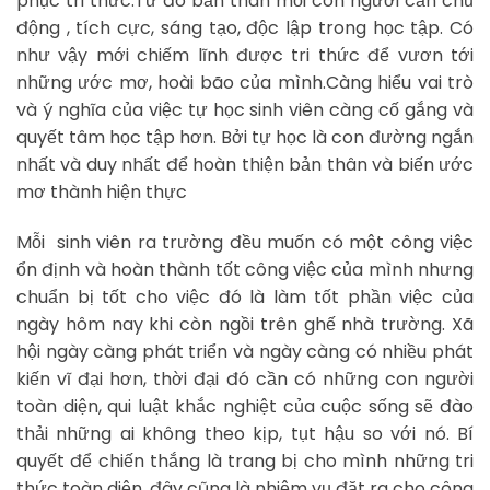
phục tri thức.Từ đó bản thân mỗi con người cần chủ
động , tích cực, sáng tạo, độc lập trong học tập. Có
như vậy mới chiếm lĩnh được tri thức để vươn tới
những ước mơ, hoài bão của mình.Càng hiểu vai trò
và ý nghĩa của việc tự học sinh viên càng cố gắng và
quyết tâm học tập hơn. Bởi tự học là con đường ngắn
nhất và duy nhất để hoàn thiện bản thân và biến ước
mơ thành hiện thực
Mỗi sinh viên ra trường đều muốn có một công việc
ổn định và hoàn thành tốt công việc của mình nhưng
chuẩn bị tốt cho việc đó là làm tốt phần việc của
ngày hôm nay khi còn ngồi trên ghế nhà trường. Xã
hội ngày càng phát triển và ngày càng có nhiều phát
kiến vĩ đại hơn, thời đại đó cần có những con người
toàn diện, qui luật khắc nghiệt của cuộc sống sẽ đào
thải những ai không theo kịp, tụt hậu so với nó. Bí
quyết để chiến thắng là trang bị cho mình những tri
thức toàn diện, đây cũng là nhiệm vụ đặt ra cho công