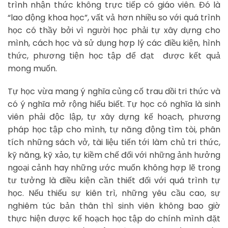
trình nhận thức không trực tiếp có giáo viên. Đó là
“lao động khoa học”, vất vả hơn nhiều so với quá trình
học có thầy bởi vì người học phải tự xây dựng cho
mình, cách học và sử dụng hợp lý các điều kiện, hình
thức, phương tiện học tập để đạt được kết quả
mong muốn.
Tự học vừa mang ý nghĩa củng cố trau dồi tri thức và
có ý nghĩa mở rộng hiểu biết. Tự học có nghĩa là sinh
viên phải độc lập, tự xây dựng kế hoạch, phương
pháp học tập cho mình, tự năng động tìm tòi, phân
tích những sách vở, tài liệu tiến tới làm chủ tri thức,
kỹ năng, kỹ xảo, tự kiềm chế đối với những ảnh hưởng
ngoại cảnh hay những ước muốn không hợp lẽ trong
tư tưởng là điều kiện cần thiết đối với quá trình tự
học. Nếu thiếu sự kiên trì, những yêu cầu cao, sự
nghiêm túc bản thân thì sinh viên không bao giờ
thực hiện được kế hoạch học tập do chính mình đặt