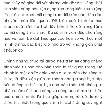
của thầy cô giáo đối với những vấn đề “bí”. Đồng thời,
sinh viên cũng nên tận dụng kho tàng kiến thức rộng
lớn trên internet, nội dung trao đổi trên các diễn đàn
chuyên môn liên quan… Để biến quá trình tự học
thành quá trình tự tích lũy kiến thức có trọng tâm,
có nội dung thiết thực. Đa số sinh viên đều cho rằng
học với bạn bè đạt hiệu quả cao hơn so với học một
mình ở nhà, đặc biệt là ở nhà trọ với không gian chật
chội, ồn ào
Chính những thực tế được nêu trên lại càng khẳng
định việc tự học cho bản thân là rất quan trọng. Đó
chính là một chiếc chìa khóa đưa ta đến kho tàng tri
thức, là điều kiện giúp ta thành công trong học tập.
Nếu chúng ta biết tự học cho bản thân thì chúng ta
chắc chắn sẽ thành công và nâng cao được tri thức
của chính mình. Tự học giúp con người có được ý
thức tốt nhất trong quá trình học:chủ động suy nghĩ,