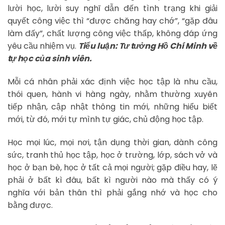
lười học, lười suy nghĩ dẫn đến tình trạng khi giải
quyết công việc thì “được chăng hay chớ”, “gặp đâu
làm đấy”, chất lượng công việc thấp, không đáp ứng
yêu cầu nhiệm vụ.
Tiểu luận: Tư tưởng Hồ Chí Minh về
tự học của sinh viên.
Mỗi cá nhân phải xác định việc học tập là nhu cầu,
thói quen, hành vi hàng ngày, nhằm thường xuyên
tiếp nhận, cập nhật thông tin mới, những hiểu biết
mới, từ đó, mới tự mình tự giác, chủ động học tập.
Học mọi lúc, mọi nơi, tận dụng thời gian, dành công
sức, tranh thủ học tập, học ở trường, lớp, sách vở và
học ở bạn bè, học ở tất cả mọi người; gặp điều hay, lẽ
phải ở bất kì đâu, bất kì người nào mà thấy có ý
nghĩa với bản thân thì phải gắng nhớ và học cho
bằng được.