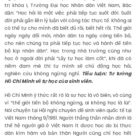
trị khóa I, Trường Đại học Nhân dân Việt Nam, Bác
dặn: “Học hỏi là một việc phải tiếp tục suốt đời. Suốt
đời phải gắn liền lý luận với công tác thực tế. Không ai
có thể tự cho mình đã biết đủ rồi, biết hết rồi. Thế giới
ngày ngày đổi mới, nhân dân ta ngày càng tiến bộ,
cho nên chúng ta phải tiếp tục học và hành để tiến
bộ kịp nhân dân”. Học trong nhà trường cũng như
học ở ngoài đời phải “Lấy tự học làm cốt”, khi đã có
niềm đam mê thì tự mình sẽ chủ động học hỏi,
nghiên cứu không ngừng nghỉ.
Tiểu luận: Tư tưởng
Hồ Chí Minh về tự học của sinh viên.
Hồ Chí Minh ý thức rất rõ là sự học là vô biên, vô cùng
vì “thế giới tiến bộ không ngừng, ai không học là lùi”.
Nói chuyện tại Hội nghị chuyên đề sinh viên quốc tế tại
Việt Nam tháng 9/1961. Người thẳng thắn nhận định là
thế hệ người già ở Việt Nam ít được học do bị thực
dân kìm hãm và bản thân Người cũng chỉ học hết