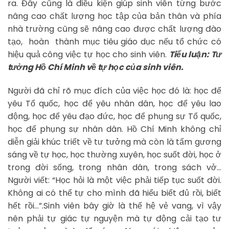
ra. Đây cũng là điều kiện giúp sinh viên từng bước
nâng cao chất lượng học tập của bản thân và phía
nhà trường cũng sẽ nâng cao được chất lượng đào
tạo, hoàn thành mục tiêu giáo dục nếu tổ chức có
hiệu quả công việc tự học cho sinh viên.
Tiểu luận: Tư
tưởng Hồ Chí Minh về tự học của sinh viên.
Người đã chỉ rõ mục đích của việc học đó là: học để
yêu Tổ quốc, học để yêu nhân dân, học để yêu lao
động, học để yêu đạo đức, học để phụng sự Tổ quốc,
học để phụng sự nhân dân. Hồ Chí Minh không chỉ
diễn giải khúc triết về tư tưởng mà còn là tấm gương
sáng về tự học, học thường xuyên, học suốt đời, học ở
trong đời sống, trong nhân dân, trong sách vở…
Người viết: “Học hỏi là một việc phải tiếp tục suốt đời.
Không ai có thể tự cho mình đã hiểu biết đủ rồi, biết
hết rồi…”.Sinh viên bây giờ là thế hệ vẻ vang, vì vậy
nên phải tự giác tự nguyện mà tự động cải tạo tư