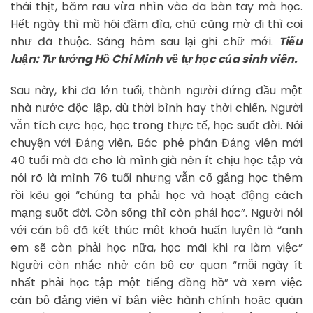
thái thịt, băm rau vừa nhìn vào da bàn tay mà học.
Hết ngày thì mồ hôi đầm đìa, chữ cũng mờ đi thì coi
như đã thuộc. Sáng hôm sau lại ghi chữ mới.
Tiểu
luận: Tư tưởng Hồ Chí Minh về tự học của sinh viên.
Sau này, khi đã lớn tuổi, thành người đứng đầu một
nhà nước độc lập, dù thời bình hay thời chiến, Người
vẫn tích cực học, học trong thực tế, học suốt đời. Nói
chuyện với Đảng viên, Bác phê phán Đảng viên mới
40 tuổi mà đã cho là mình già nên ít chịu học tập và
nói rõ là mình 76 tuổi nhưng vẫn cố gắng học thêm
rồi kêu gọi “chúng ta phải học và hoạt động cách
mạng suốt đời. Còn sống thì còn phải học”. Người nói
với cán bộ đã kết thúc một khoá huấn luyện là “anh
em sẽ còn phải học nữa, học mãi khi ra làm việc”
Người còn nhắc nhở cán bộ cơ quan “mỗi ngày ít
nhất phải học tập một tiếng đồng hồ” và xem việc
cán bộ đảng viên vì bận việc hành chính hoặc quân