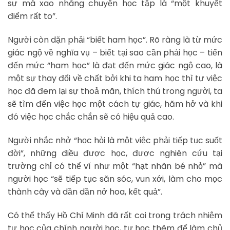
sự mà xao nhãng chuyện học tập là “một khuyết
điểm rất to”.
Người còn dặn phải “biết ham học”. Rõ ràng là từ mức
giác ngộ về nghĩa vụ – biết tại sao cần phải học – tiến
đến mức “ham học” là đạt đến mức giác ngộ cao, là
một sự thay đổi về chất bởi khi ta ham học thì tự việc
học đã đem lại sự thoả mãn, thích thú trong người, ta
sẽ tìm đến việc học một cách tự giác, hăm hở và khi
đó việc học chắc chắn sẽ có hiệu quả cao.
Người nhắc nhở “học hỏi là một việc phải tiếp tục suốt
đời”, những điều được học, được nghiên cứu tại
trường chỉ có thể ví như một “hạt nhân bé nhỏ” mà
người học “sẽ tiếp tục săn sóc, vun xới, làm cho mọc
thành cây và dần dần nở hoa, kết quả”.
Có thể thấy Hồ Chí Minh đã rất coi trọng trách nhiệm
tự học của chính người học, tự học thêm để làm chủ