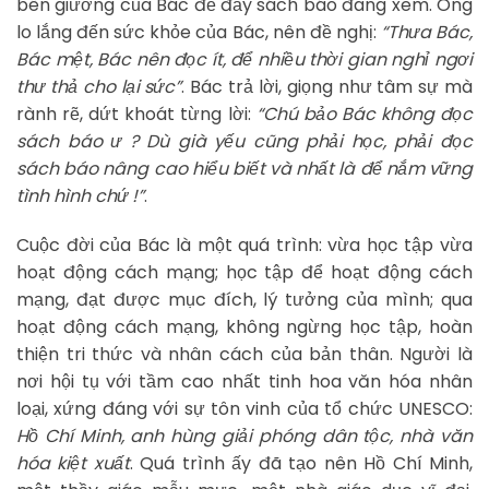
bên giường của Bác để đầy sách báo đang xem. Ông
lo lắng đến sức khỏe của Bác, nên đề nghị:
“Thưa Bác,
Bác mệt, Bác nên đọc ít, để nhiều thời gian nghỉ ngơi
thư thả cho lại sức”
. Bác trả lời, giọng như tâm sự mà
rành rẽ, dứt khoát từng lời:
“Chú bảo Bác không đọc
sách báo ư ? Dù già yếu cũng phải học, phải đọc
sách báo nâng cao hiểu biết và nhất là để nắm vững
tình hình chứ !”
.
Cuộc đời của Bác là một quá trình: vừa học tập vừa
hoạt động cách mạng; học tập để hoạt động cách
mạng, đạt được mục đích, lý tưởng của mình; qua
hoạt động cách mạng, không ngừng học tập, hoàn
thiện tri thức và nhân cách của bản thân. Người là
nơi hội tụ với tầm cao nhất tinh hoa văn hóa nhân
loại, xứng đáng với sự tôn vinh của tổ chức UNESCO:
Hồ Chí Minh, anh hùng giải phóng dân tộc, nhà văn
hóa kiệt xuất
. Quá trình ấy đã tạo nên Hồ Chí Minh,