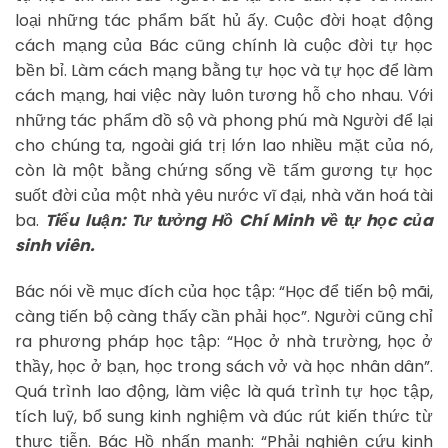
loại những tác phẩm bất hủ ấy. Cuộc đời hoạt động
cách mạng của Bác cũng chính là cuộc đời tự học
bền bỉ. Làm cách mạng bằng tự học và tự học để làm
cách mạng, hai việc này luôn tương hỗ cho nhau. Với
những tác phẩm đồ sộ và phong phú mà Người để lại
cho chúng ta, ngoài giá trị lớn lao nhiều mặt của nó,
còn là một bằng chứng sống về tấm gương tự học
suốt đời của một nhà yêu nước vĩ đại, nhà văn hoá tài
ba.
Tiểu luận: Tư tưởng Hồ Chí Minh về tự học của
sinh viên.
Bác nói về mục đích của học tập: “Học để tiến bộ mãi,
càng tiến bộ càng thấy cần phải học”. Người cũng chỉ
ra phương pháp học tập: “Học ở nhà trường, học ở
thầy, học ở bạn, học trong sách vở và học nhân dân”.
Quá trình lao động, làm việc là quá trình tự học tập,
tích luỹ, bổ sung kinh nghiệm và đúc rút kiến thức từ
thực tiễn. Bác Hồ nhấn mạnh: “Phải nghiên cứu kinh