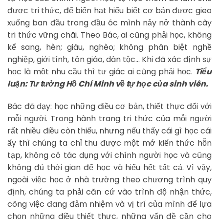
được tri thức, để biến hạt hiểu biết cơ bản được gieo
xuống ban đầu trong đầu óc mình nảy nở thành cây
tri thức vững chãi. Theo Bác, ai cũng phải học, không
kể sang, hèn; giàu, nghèo; không phân biệt nghề
nghiệp, giới tính, tôn giáo, dân tộc… Khi đã xác định sự
học là một nhu cầu thì tự giác ai cũng phải học.
Tiểu
luận: Tư tưởng Hồ Chí Minh về tự học của sinh viên.
Bác đã dạy: học những điều cơ bản, thiết thực đối với
mỗi người. Trong hành trang tri thức của mỗi người
rất nhiều điều còn thiếu, nhưng nếu thấy cái gì học cái
ấy thì chúng ta chỉ thu được một mớ kiến thức hỗn
tạp, không có tác dụng với chính người học và cũng
không đủ thời gian để học và hiểu hết tất cả. Vì vậy,
ngoài việc học ở nhà trường theo chương trình quy
định, chúng ta phải căn cứ vào trình độ nhận thức,
công việc đang đảm nhiệm và vị trí của mình để lựa
chọn những điều thiết thực, những vấn đề cần cho