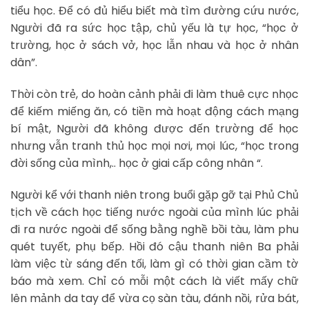
tiểu học. Để có đủ hiểu biết mà tìm đường cứu nước,
Người đã ra sức học tập, chủ yếu là tự học, “học ở
trường, học ở sách vở, học lẫn nhau và học ở nhân
dân”.
Thời còn trẻ, do hoàn cảnh phải đi làm thuê cực nhọc
để kiếm miếng ăn, có tiền mà hoạt động cách mạng
bí mật, Người đã không được đến trường để học
nhưng vẫn tranh thủ học mọi nơi, mọi lúc, “học trong
đời sống của mình,.. học ở giai cấp công nhân “.
Người kể với thanh niên trong buổi gặp gỡ tại Phủ Chủ
tịch về cách học tiếng nước ngoài của mình lúc phải
đi ra nước ngoài để sống bằng nghề bồi tàu, làm phu
quét tuyết, phụ bếp. Hồi đó cậu thanh niên Ba phải
làm việc từ sáng đến tối, làm gì có thời gian cầm tờ
báo mà xem. Chỉ có mỗi một cách là viết mấy chữ
lên mảnh da tay để vừa cọ sàn tàu, đánh nồi, rửa bát,