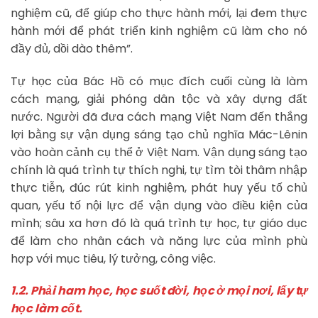
nghiệm cũ, để giúp cho thực hành mới, lại đem thực
hành mới để phát triển kinh nghiệm cũ làm cho nó
đầy đủ, dồi dào thêm”.
Tự học của Bác Hồ có mục đích cuối cùng là làm
cách mạng, giải phóng dân tộc và xây dựng đất
nước. Người đã đưa cách mạng Việt Nam đến thắng
lợi bằng sự vận dụng sáng tạo chủ nghĩa Mác-Lênin
vào hoàn cảnh cụ thể ở Việt Nam. Vận dụng sáng tạo
chính là quá trình tự thích nghi, tự tìm tòi thâm nhập
thực tiễn, đúc rút kinh nghiệm, phát huy yếu tố chủ
quan, yếu tố nội lực để vận dụng vào điều kiện của
mình; sâu xa hơn đó là quá trình tự học, tự giáo dục
để làm cho nhân cách và năng lực của mình phù
hợp với mục tiêu, lý tưởng, công việc.
1.2. Phải ham học, học suốt đời, học ở mọi nơi, lấy tự
học làm cốt.