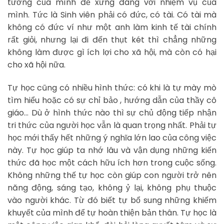
tưởng của mình để xứng đáng với nhiệm vụ của
mình. Tức là Sinh viên phải có đức, có tài. Có tài mà
không có đức ví như một anh làm kinh tế tài chính
rất giỏi, nhưng lại đi đến thụt két thì chẳng những
không làm được gì ích lợi cho xã hội, mà còn có hại
cho xã hội nữa.
Tự học cũng có nhiều hình thức: có khi là tự mày mò
tìm hiểu hoặc có sự chỉ bảo , hướng dẫn của thầy cô
giáo… Dù ở hình thức nào thì sự chủ động tiếp nhận
tri thức của người học vẫn là quan trọng nhất. Phải tự
học mới thấy hết những ý nghĩa lớn lao của công việc
này. Tự học giúp ta nhớ lâu và vận dụng những kiến
thức đã học một cách hữu ích hơn trong cuộc sống.
Không những thế tự học còn giúp con người trở nên
năng động, sáng tạo, không ỷ lại, không phụ thuộc
vào người khác. Từ đó biết tự bổ sung những khiếm
khuyết của mình để tự hoàn thiện bản thân. Tự học là