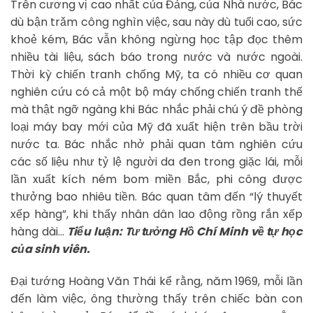
Trên cương vị cao nhất của Đảng, của Nhà nước, Bác
dù bận trǎm công nghìn việc, sau này dù tuổi cao, sức
khoẻ kém, Bác vẫn không ngừng học tập đọc thêm
nhiều tài liệu, sách báo trong nước và nước ngoài.
Thời kỳ chiến tranh chống Mỹ, ta có nhiều cơ quan
nghiên cứu có cả một bộ máy chống chiến tranh thế
mà thật ngỡ ngàng khi Bác nhắc phải chú ý đề phòng
loại máy bay mới của Mỹ đã xuất hiện trên bầu trời
nước ta. Bác nhắc nhở phải quan tâm nghiên cứu
các số liệu như tỷ lệ người da đen trong giặc lái, mỗi
lần xuất kích ném bom miền Bắc, phi công được
thưởng bao nhiêu tiền. Bác quan tâm đến “lý thuyết
xếp hàng”, khi thấy nhân dân lao động rồng rắn xếp
hàng dài…
Tiểu luận: Tư tưởng Hồ Chí Minh về tự học
của sinh viên.
Đại tướng Hoàng Văn Thái kể rằng, năm 1969, mỗi lần
đến làm việc, ông thường thấy trên chiếc bàn con