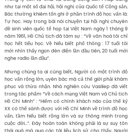
như tại một số đại hội, hội nghị của Quốc tế Cộng sản,
Bác thường khiêm tốn ghi ở phần trình độ học vấn là:
Tự học. Hay trong bài nói chuyện tại hội nghị chuyên
đề sinh viên quốc tế họp tại Việt Nam ngày 1 tháng 9
năm 1961, Hồ Chủ tịch đã tâm sự : “Về văn hoá tôi chỉ
học hết tiểu học. Về hiểu biết phổ thông : 17 tuổi tôi
mới nhìn thấy ngọn đèn điện lần đầu tiên, 20 tuổi mới
nghe rađio lần đầu”.
Nhưng chúng ta ai cũng biết, Người có một trình độ
học vấn rộng lớn, uyên bác mà cả thế giới phải khâm
phục và thừa nhận. Nhà nghiên cứu Vasiliep đã viết
trong tác phẩm “Về cách mạng Việt Nam và Chủ tịch
Hồ Chí Minh” : “Hiếm có chính khách nào của thế kỷ
XX có thể sánh được với Hồ Chí Minh về trình độ học
vấn, tầm hiểu biết rộng lớn và sự thông minh trong
cuộc đời…”. Đây hoàn toàn không phải là sự suy tôn
thái quá mà qua các tài liệu lịch sử cho thấy, Người