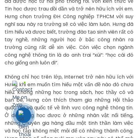
đã được học từ hồi phổ thông rồi. Vốn kiến thức về
Tin học được trau dồi dần và trở nên hữu ích với em.
Hưng chọn trường ĐH Công nghiệp TPHCM với suy
nghĩ sau này ra trường sẽ có việc làm luôn. Hưng đã
tìm hiểu và được biết, trường đào tạo sinh viên rất có
tay nghề, những người học ở bậc công nhân ra
trường cũng rất dễ xin việc. Còn việc chọn ngành
công nghệ thông tin là do anh trai “xúi”: “học cái đó
cho giống anh luôn đi”.
Không chỉ học trên lớp, Internet trở nên hữu ích với
Hưng khi em muốn tìm hiểu một vấn đề nào đó chưa
hiểu. Không những học trong sách, học thầy cô và
bạn bè, Hưng còn thích tham gia những Hội thảo
quốc gia và quốc tế về lĩnh vực công nghệ thông tin.
Ở đó, Hưng học được ở những nhân vật nổi tiếng,
những chuyên gia hàng đầu một tinh thần làm việc
và học tập không mệt mỏi để có những thành công.