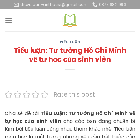
Skip
dicvuluanvanthacsi@gmail.com
0877 682 993
to
content
TIỂU LUẬN
Tiểu luận: Tư tưởng Hồ Chí Minh
về tự học của sinh viên
Rate this post
Chia sẻ đề tài
Tiểu Luận: Tư tưởng Hồ Chí Minh về
tự học của sinh viên
cho các bạn đang chuẩn bị
làm bài tiểu luận cùng nhau tham khảo nhé. Tiểu luận
môn học là một trong những yêu cầu bắt buộc của