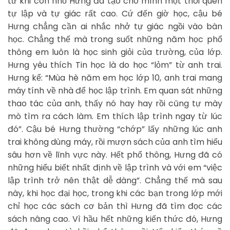
từ khi còn nhỏ Hưng đã tạo cho mình một thói quen
tự lập và tự giác rất cao. Cứ đến giờ học, cậu bé
Hưng chẳng cần ai nhắc nhở tự giác ngồi vào bàn
học. Chẳng thế mà trong suốt những năm học phổ
thông em luôn là học sinh giỏi của trường, của lớp.
Hưng yêu thích Tin học là do học “lỏm” từ anh trai.
Hưng kể: “Mùa hè năm em học lớp 10, anh trai mang
máy tính về nhà để học lập trình. Em quan sát những
thao tác của anh, thấy nó hay hay rồi cũng tự mày
mò tìm ra cách làm. Em thích lập trình ngay từ lúc
đó”. Cậu bé Hưng thường “chớp” lấy những lúc anh
trai không dùng máy, rồi mượn sách của anh tìm hiểu
sâu hơn về lĩnh vực này. Hết phổ thông, Hưng đã có
những hiểu biết nhất định về lập trình và với em “việc
lập trình trở nên thật dễ dàng”. Chẳng thế mà sau
này, khi học đại học, trong khi các bạn trong lớp mới
chỉ học các sách cơ bản thì Hưng đã tìm đọc các
sách nâng cao. Vì hầu hết những kiến thức đó, Hưng