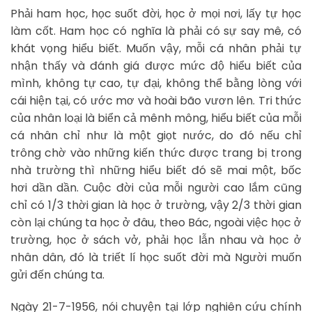
Phải ham học, học suốt đời, học ở mọi nơi, lấy tự học
làm cốt. Ham học có nghĩa là phải có sự say mê, có
khát vọng hiểu biết. Muốn vậy, mỗi cá nhân phải tự
nhận thấy và đánh giá được mức độ hiểu biết của
mình, không tự cao, tự đại, không thể bằng lòng với
cái hiện tại, có ước mơ và hoài bão vươn lên. Tri thức
của nhân loại là biển cả mênh mông, hiểu biết của mỗi
cá nhân chỉ như là một giọt nước, do đó nếu chỉ
trông chờ vào những kiến thức được trang bị trong
nhà trường thì những hiểu biết đó sẽ mai một, bốc
hơi dần dần. Cuộc đời của mỗi người cao lắm cũng
chỉ có 1/3 thời gian là học ở trường, vậy 2/3 thời gian
còn lại chúng ta học ở đâu, theo Bác, ngoài việc học ở
trường, học ở sách vở, phải học lẫn nhau và học ở
nhân dân, đó là triết lí học suốt đời mà Người muốn
gửi đến chúng ta.
Ngày 21-7-1956, nói chuyện tại lớp nghiên cứu chính