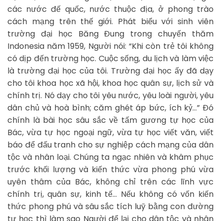
các nước đế quốc, nước thuộc địa, ở phong trào
cách mạng trên thế giới. Phát biểu với sinh viên
trường đại học Băng Đung trong chuyến thăm
Indonesia năm 1959, Người nói: “Khi còn trẻ tôi không
có dịp đến trường học. Cuộc sống, du lịch và làm việc
là trường đại học của tôi. Trường đại học ấy đã dạy
cho tôi khoa học xã hội, khoa học quân sự, lịch sử và
chính trị. Nó dạy cho tôi yêu nước, yêu loài người, yêu
dân chủ và hoà bình; căm ghét áp bức, ích kỷ…” Đó
chính là bài học sâu sắc về tấm gương tự học của
Bác, vừa tự học ngoại ngữ, vừa tự học viết văn, viết
báo để đấu tranh cho sự nghiệp cách mạng của dân
tộc và nhân loại. Chúng ta ngạc nhiên và khâm phục
trước khối lượng và kiến thức vừa phong phú vừa
uyên thâm của Bác, không chỉ trên các lĩnh vực
chính trị, quân sự, kinh tế… Nếu không có vốn kiến
thức phong phú và sâu sắc tích luỹ bằng con đường
tự học thì làm sao Người để lại cho dân tộc và nhân