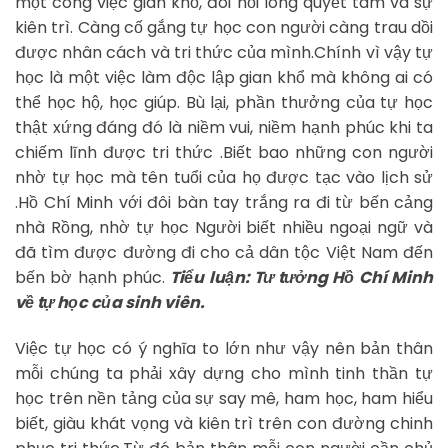
một công việc gian khổ, đòi hỏi lòng quyết tâm và sự
kiên trì. Càng cố gắng tự học con người càng trau dồi
được nhân cách và tri thức của mình.Chính vì vậy tự
học là một việc làm độc lập gian khổ mà không ai có
thể học hộ, học giúp. Bù lại, phần thưởng của tự học
thật xứng đáng đó là niềm vui, niềm hạnh phúc khi ta
chiếm lĩnh được tri thức .Biết bao những con người
nhờ tự học mà tên tuổi của họ được tạc vào lịch sử
.Hồ Chí Minh với đôi bàn tay trắng ra đi từ bến cảng
nhà Rồng, nhờ tự học Người biết nhiều ngoại ngữ và
đã tìm được đường đi cho cả dân tộc Việt Nam đến
bến bờ hạnh phúc.
Tiểu luận: Tư tưởng Hồ Chí Minh
về tự học của sinh viên.
Việc tự học có ý nghĩa to lớn như vậy nên bản thân
mỗi chúng ta phải xây dựng cho mình tinh thần tự
học trên nền tảng của sự say mê, ham học, ham hiểu
biết, giàu khát vọng và kiên trì trên con đường chinh