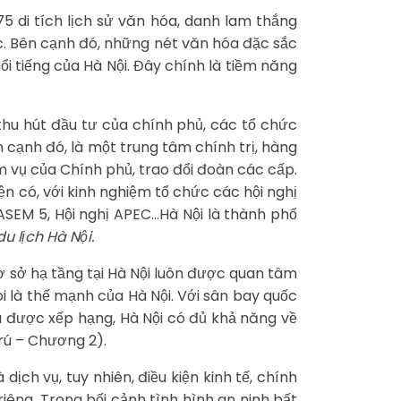
.175 di tích lịch sử văn hóa, danh lam thắng
ớc. Bên cạnh đó, những nét văn hóa đặc sắc
nổi tiếng của Hà Nội. Đây chính là tiềm năng
thu hút đầu tư của chính phủ, các tổ chức
 cạnh đó, là một trung tâm chính trị, hàng
m vụ của Chính phủ, trao đổi đoàn các cấp.
ện có, với kinh nghiệm tổ chức các hội nghị
ASEM 5, Hội nghị APEC…Hà Nội là thành phố
u lịch Hà Nội.
 cơ sở hạ tầng tại Hà Nội luôn được quan tâm
i là thế mạnh của Hà Nội. Với sân bay quốc
đã được xếp hạng, Hà Nội có đủ khả năng về
trú – Chương 2).
dịch vụ, tuy nhiên, điều kiện kinh tế, chính
riêng. Trong bối cảnh tình hình an ninh bất