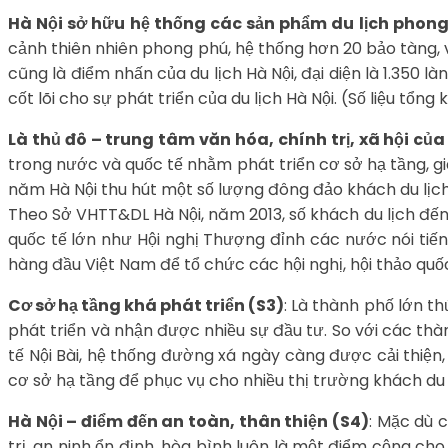
Hà Nội sở hữu hệ thống các sản phẩm du lịch phong
cảnh thiên nhiên phong phú, hệ thống hơn 20 bảo tàng, v
cũng là điểm nhấn của du lịch Hà Nội, đại diện là 1.350 l
cốt lõi cho sự phát triển của du lịch Hà Nội. (Số liệu tổng
Là thủ đô – trung tâm văn hóa, chính trị, xã hội của
trong nước và quốc tế nhằm phát triển cơ sở hạ tầng, gi
năm Hà Nội thu hút một số lượng đông đảo khách du lịch 
Theo Sở VHTT&DL Hà Nội, năm 2013, số khách du lịch đến H
quốc tế lớn như Hội nghị Thượng đỉnh các nước nói tiế
hàng đầu Việt Nam để tổ chức các hội nghị, hội thảo quốc
Cơ sở hạ tầng khá phát triển (S3)
: Là thành phố lớn th
phát triển và nhận được nhiều sự đầu tư. So với các th
tế Nội Bài, hệ thống đường xá ngày càng được cải thiện
cơ sở hạ tầng để phục vụ cho nhiều thị trường khách du l
Hà Nội – điểm đến an toàn, thân thiện (S4)
: Mặc dù c
trị, an ninh ổn định, hòa bình luôn là một điểm cộng cho