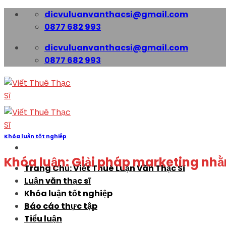
Skip
dicvuluanvanthacsi@gmail.com
to
0877 682 993
content
dicvuluanvanthacsi@gmail.com
0877 682 993
Khóa luận tốt nghiệp
Khóa luận: Giải pháp marketing nhằm
Trang Chủ: Viết Thuê Luận Văn Thạc Sĩ
Luận văn thạc sĩ
Khóa luận tốt nghiệp
Báo cáo thực tập
Tiểu luận