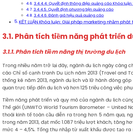
3.4.4.4. Quyết định thông điệp quảng cáo Khóa luận: 
3.4.4.5. Quyết định phương tiện quảng cáo
3.4.4.6. Đánh giá hiệu quả quảng cáo
KẾT LUẬN Khóa luận: Giải pháp marketing nhằm phát tri
3.1. Phân tích tiềm năng phát triển d
3.1.1. Phân tích tiềm năng thị trường du lịch
Trong nhiều năm trở lại đây, ngành du lịch ngày càng ch
cáo Chỉ số cạnh tranh Du Lịch năm 2013 (Travel and T
thống kê năm 2013, ngành du lịch và lữ hành đóng góp 9
quan trực tiếp đến du lịch và hơn 125 triệu công việc ph
Tiềm năng phát triển và quy mô của ngành du lịch cũn
Thế giới (UNWTO World Tourism Barometer – United Na
thoái kinh tế toàn cầu diễn ra trong hơn 5 năm qua, n
trong năm 2013, đạt mốc 1.087 triệu lượt khách, tăng hơ
mức 4 – 4,5%. Tổng thu nhập từ xuất khẩu được tạo ra nh