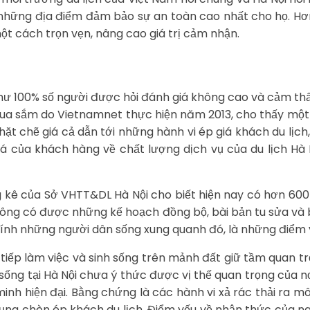
 những địa điểm đảm bảo sự an toàn cao nhất cho họ. Hơ
một cách trọn vẹn, nâng cao giá trị cảm nhận.
như 100% số người được hỏi đánh giá không cao và cảm thấ
mua sắm do Vietnamnet thực hiện năm 2013, cho thấy một 
hặt chẽ giá cả dẫn tới những hành vi ép giá khách du lịch
của khách hàng về chất lượng dịch vụ của du lịch Hà 
g kê của Sở VHTT&DL Hà Nội cho biết hiện nay có hơn 600 
ông có được những kế hoạch đồng bộ, bài bản tu sửa và b
chính những người dân sống xung quanh đó, là những điểm yế
 tiếp làm việc và sinh sống trên mảnh đất giữ tầm quan tr
sống tại Hà Nội chưa ý thức được vị thế quan trọng của 
nh hiện đại. Bằng chứng là các hành vi xả rác thải ra m
i dụng chèn ép khách du lịch. Điểm yếu về nhận thức của 