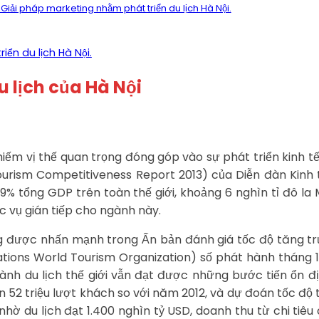
Giải pháp marketing nhằm phát triển du lịch Hà Nội.
ển du lịch Hà Nội.
u lịch của Hà Nội
iếm vị thế quan trọng đóng góp vào sự phát triển kinh tế 
ourism Competitiveness Report 2013) của Diễn đàn Kinh 
% tổng GDP trên toàn thế giới, khoảng 6 nghìn tỉ đô la M
ục vụ gián tiếp cho ngành này.
g được nhấn mạnh trong Ấn bản đánh giá tốc độ tăng trư
tions World Tourism Organization) số phát hành tháng 
gành du lịch thế giới vẫn đạt được những bước tiến ổn đ
n 52 triệu lượt khách so với năm 2012, và dự đoán tốc độ 
ờ du lịch đạt 1.400 nghìn tỷ USD, doanh thu từ chi tiêu 