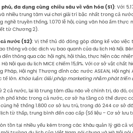
 phú, đa dạng cùng chiều sâu về văn hóa (S1)
: Với 5
à nhiều trung tâm vui chơi giải trí bậc nhất trong cả nư
àng nghề truyền thống, 1.070 lễ hội, cùng văn hóa ẩm thực 
 kết từ Chương 2).
 cả nước (S2)
: Vị thế thủ đô đóng góp đáng kể vào việc 
ao thông và các dịch vụ bao quanh của du lịch Hà Nội. Bên
đến thông qua các hội nghị, hội thảo, thực hiện các nhiệ
à Nội qua du lịch MICE chiếm 15,9%. Với cơ sở vật chất hi
ng Pháp, Hội nghị Thượng đỉnh các nước ASEAN, Hội nghị 
 tế lớn.
Khóa luận: Giải pháp marketing nhằm phát triển d
ứ 2 cả nước, lại là trung tâm đầu não về chính trị, do đó,
ành phố khác trong cả nước, cơ sở hạ tầng có thể được co
, cùng hệ thống 1.800 cơ sở lưu trú, trong đó 244 cơ sở 
ịch từ thấp, trung bình đến cao cấp (Số liệu – Cơ sở lưu 
òn tồn tại nhiều yếu kém trong các khâu quản lý giá cả và 
 môi trường du lịch của Việt Nam nói chung và Hà Nội nói 