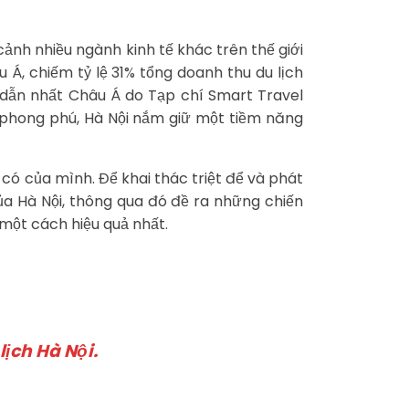
cảnh nhiều ngành kinh tế khác trên thế giới
 Á, chiếm tỷ lệ 31% tổng doanh thu du lịch
 dẫn nhất Châu Á do Tạp chí Smart Travel
g phong phú, Hà Nội nắm giữ một tiềm năng
 có của mình. Để khai thác triệt để và phát
của Hà Nội, thông qua đó đề ra những chiến
một cách hiệu quả nhất.
lịch Hà Nội.