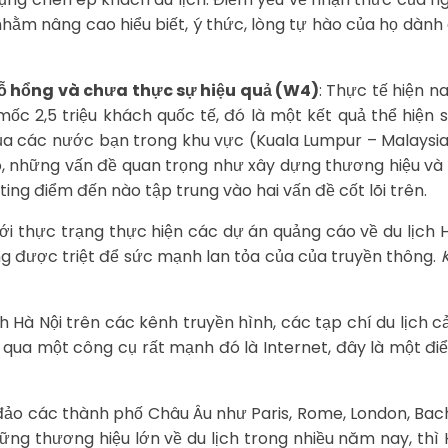
ằm nâng cao hiểu biết, ý thức, lòng tự hào của họ dành 
ỗ hổng và chưa thực sự
hiệu quả (W4)
: Thực tế hiện n
c 2,5 triệu khách quốc tế, đó là một kết quả thể hiện
ủa các nước bạn trong khu vực (Kuala Lumpur – Malaysia,
ó, những vấn đề quan trọng như xây dựng thương hiệu và
ing điểm đến nào tập trung vào hai vấn đề cốt lõi trên.
Với thực trạng thực hiện các dự án quảng cáo về du lịch 
g được triệt để sức mạnh lan tỏa của của truyền thông.
ịch Hà Nội trên các kênh truyền hình, các tạp chí du lịch
 qua một công cụ rất mạnh đó là Internet, đây là một đi
đảo các thành phố Châu Âu như Paris, Rome, London, Bac
hững thương hiệu lớn về du lịch trong nhiều năm nay, thì