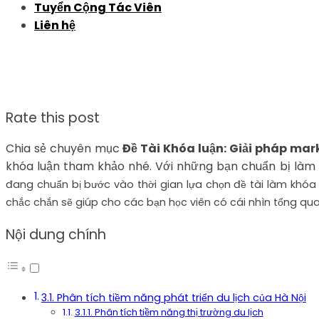
Tuyển Cộng Tác Viên
Liên hệ
Rate this post
Chia sẻ chuyên mục
Đề Tài Khóa luận: Giải pháp mar
khóa luận tham khảo nhé. Với những bạn chuẩn bị làm b
đang chuẩn bị bước vào thời gian lựa chọn đề tài làm khóa l
chắc chắn sẽ giúp cho các bạn học viên có cái nhìn tổng qua
Nội dung chính
3.1. Phân tích tiềm năng phát triển du lịch của Hà Nội
3.1.1. Phân tích tiềm năng thị trường du lịch