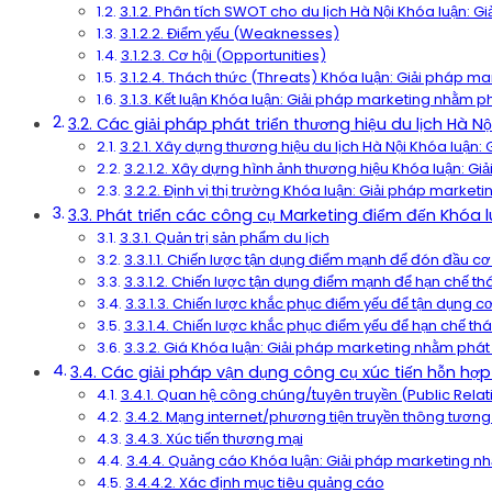
3.1.2. Phân tích SWOT cho du lịch Hà Nội Khóa luận: Gi
3.1.2.2. Điểm yếu (Weaknesses)
3.1.2.3. Cơ hội (Opportunities)
3.1.2.4. Thách thức (Threats) Khóa luận: Giải pháp mar
3.1.3. Kết luận Khóa luận: Giải pháp marketing nhằm phá
3.2. Các giải pháp phát triển thương hiệu du lịch Hà Nộ
3.2.1. Xây dựng thương hiệu du lịch Hà Nội Khóa luận: 
3.2.1.2. Xây dựng hình ảnh thương hiệu Khóa luận: Giả
3.2.2. Định vị thị trường Khóa luận: Giải pháp marketi
3.3. Phát triển các công cụ Marketing điểm đến Khóa l
3.3.1. Quản trị sản phẩm du lịch
3.3.1.1. Chiến lược tận dụng điểm mạnh để đón đầu cơ 
3.3.1.2. Chiến lược tận dụng điểm mạnh để hạn chế th
3.3.1.3. Chiến lược khắc phục điểm yếu để tận dụng cơ
3.3.1.4. Chiến lược khắc phục điểm yếu để hạn chế thá
3.3.2. Giá Khóa luận: Giải pháp marketing nhằm phát t
3.4. Các giải pháp vận dụng công cụ xúc tiến hỗn hợ
3.4.1. Quan hệ công chúng/tuyên truyền (Public Relati
3.4.2. Mạng internet/phương tiện truyền thông tương
3.4.3. Xúc tiến thương mại
3.4.4. Quảng cáo Khóa luận: Giải pháp marketing nhằm
3.4.4.2. Xác định mục tiêu quảng cáo