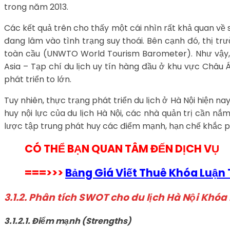
trong năm 2013.
Các kết quả trên cho thấy một cái nhìn rất khả quan về s
đang lâm vào tình trạng suy thoái. Bên cạnh đó, thị tr
toàn cầu (UNWTO World Tourism Barometer). Như vậy, 
Asia – Tạp chí du lịch uy tín hàng đầu ở khu vực Châu
phát triển to lớn.
Tuy nhiên, thực trạng phát triển du lịch ở Hà Nội hiện n
huy nội lực của du lịch Hà Nội, các nhà quản trị cần n
lược tập trung phát huy các điểm mạnh, hạn chế khắc p
CÓ THỂ BẠN QUAN TÂM ĐẾN DỊCH VỤ
===>>>
Bảng Giá Viết Thuê Khóa Luận
3.1.2. Phân tích SWOT cho du lịch Hà Nội Khóa
3.1.2.1. Điểm mạnh (Strengths)