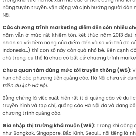
năng tuyên truyền, vận động và định hướng người dân nh
Nội.
Các chương trình marketing điểm đến còn nhiều ch
năm vẫn ở mức rất khiêm tốn, kết thúc năm 2013 đạt mố
nhiên so với tiềm năng của điểm đến và so với thủ đô c
Indonesia…) thì con số này còn quá nhỏ bé. Bên cạnh đ
chú trọng, cụ thể là chưa có bất cứ chương trình market
Chưa quan tâm đúng mức tới truyền thông (W5)
: 
hạn chế các phương tiện quảng cáo, Hà Nội chưa sử dụn
triển du lịch Hà Nội.
Bằng chứng là việc xuất hiện rất ít ỏi quảng cáo về du l
truyền hình và tạp chí, quảng cáo Hà Nội đã và đang bỏ
chương trình quảng cáo.
Gia nhập thị trường khá muộn (W6):
Trong khi đông 
như Bangkok, Singapore, Bắc Kinh, Seoul… nổi tiếng là n