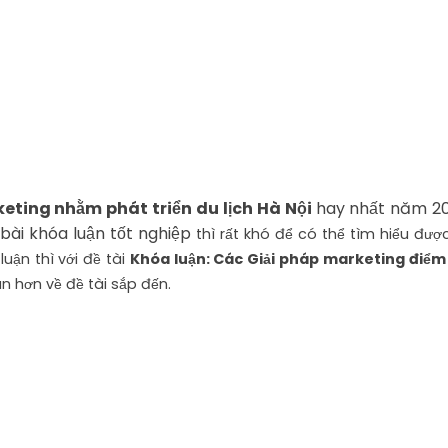
keting nhằm phát triển du lịch Hà Nội
hay nhất năm 20
ài khóa luận tốt nghiệp
thì rất khó để có thể tìm hiểu đượ
uận thì với đề tài
Khóa luận: Các Giải pháp marketing điểm 
n hơn về đề tài sắp đến.