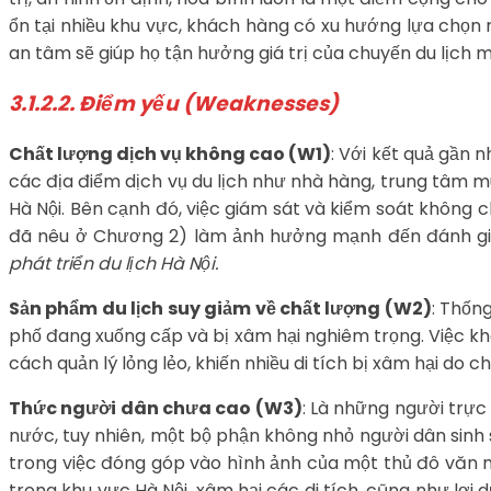
ổn tại nhiều khu vực, khách hàng có xu hướng lựa chọn
an tâm sẽ giúp họ tận hưởng giá trị của chuyến du lịch 
3.1.2.2. Điểm yếu (Weaknesses)
Chất lượng dịch vụ không cao (W1)
: Với kết quả gần 
các địa điểm dịch vụ du lịch như nhà hàng, trung tâm 
Hà Nội. Bên cạnh đó, việc giám sát và kiểm soát không c
đã nêu ở Chương 2) làm ảnh hưởng mạnh đến đánh giá 
phát triển du lịch Hà Nội.
Sản phẩm du lịch suy giảm về chất lượng (W2)
: Thốn
phố đang xuống cấp và bị xâm hại nghiêm trọng. Việc kh
cách quản lý lỏng lẻo, khiến nhiều di tích bị xâm hại do 
Thức người dân chưa cao (W3)
: Là những người trực
nước, tuy nhiên, một bộ phận không nhỏ người dân sinh 
trong việc đóng góp vào hình ảnh của một thủ đô văn mi
trong khu vực Hà Nội, xâm hại các di tích, cũng như lợ