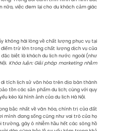
n nữa, việc đem lại cho du khách cảm giác
y không hài lòng về chất lượng phục vụ tại
điểm trừ lớn trong chất lượng dịch vụ của
, đặc biệt là khách du lịch nước ngoài (như
Nội.
Khóa luận: Giải pháp marketing nhằm
di tích lịch sử văn hóa trên địa bàn thành
ảo tồn các sản phẩm du lịch; cùng với quy
u kéo lùi hình ảnh của du lịch Hà Nội.
ọng bậc nhất về văn hóa, chính trị của đất
nơi mình đang sống cũng như vai trò của họ
ôi trường, gây ô nhiễm hầu hết các sông hồ
người dân cũng bộc lộ sự yếu kém trong khả