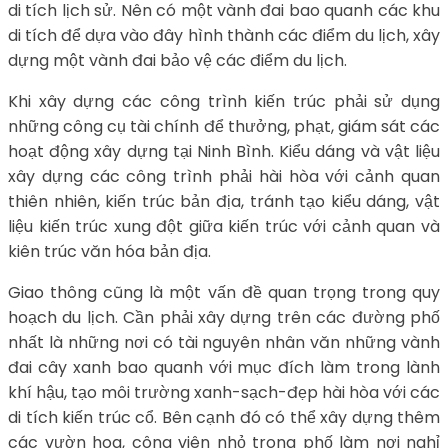
di tích lịch sử. Nên có một vành đai bao quanh các khu
di tích để dựa vào đây hình thành các điểm du lịch, xây
dựng một vành đai bảo vệ các điểm du lịch.
Khi xây dựng các công trình kiến trúc phải sử dụng
những công cụ tài chính để thưởng, phạt, giám sát các
hoạt động xây dựng tại Ninh Bình. Kiểu dáng và vật liệu
xây dựng các công trình phải hài hòa với cảnh quan
thiên nhiên, kiến trúc bản địa, tránh tạo kiểu dáng, vật
liệu kiến trúc xung đột giữa kiến trúc với cảnh quan và
kiên trúc văn hóa bản địa.
Giao thông cũng là một vấn đề quan trọng trong quy
hoạch du lịch. Cần phải xây dựng trên các đường phố
nhất là những nơi có tài nguyên nhân văn những vành
đai cây xanh bao quanh với mục đích làm trong lành
khí hậu, tạo môi trường xanh-sạch-đẹp hài hòa với các
di tích kiến trúc cổ. Bên cạnh đó có thể xây dựng thêm
các vườn hoa, công viên nhỏ trong phố làm nơi nghỉ