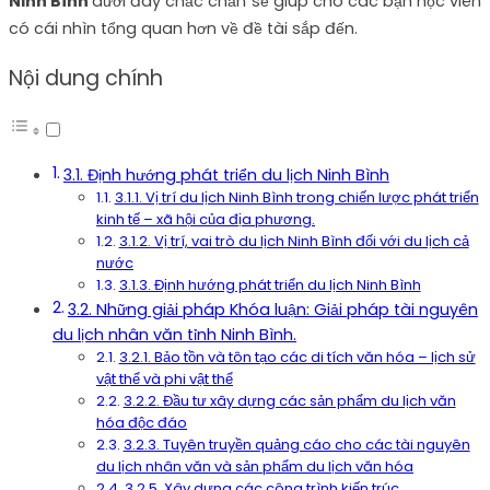
Ninh Bình
dưới đây chắc chắn sẽ giúp cho các bạn học viên
có cái nhìn tổng quan hơn về đề tài sắp đến.
Nội dung chính
3.1. Định hướng phát triển du lịch Ninh Bình
3.1.1. Vị trí du lịch Ninh Bình trong chiến lược phát triển
kinh tế – xã hội của địa phương.
3.1.2. Vị trí, vai trò du lịch Ninh Bình đối với du lịch cả
nước
3.1.3. Định hướng phát triển du lịch Ninh Bình
3.2. Những giải pháp Khóa luận: Giải pháp tài nguyên
du lịch nhân văn tỉnh Ninh Bình.
3.2.1. Bảo tồn và tôn tạo các di tích văn hóa – lịch sử
vật thể và phi vật thể
3.2.2. Đầu tư xây dựng các sản phẩm du lịch văn
hóa độc đáo
3.2.3. Tuyên truyền quảng cáo cho các tài nguyên
du lịch nhân văn và sản phẩm du lịch văn hóa
3.2.5. Xây dựng các công trình kiến trúc