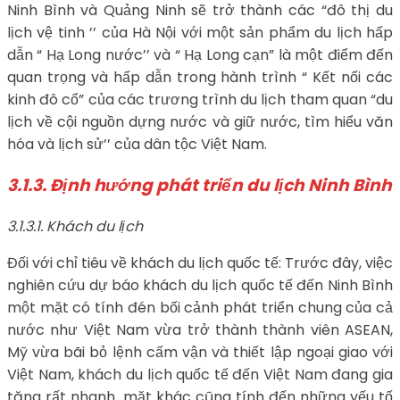
Ninh Bình và Quảng Ninh sẽ trở thành các “đô thị du
lịch vệ tinh ’’ của Hà Nội với một sản phẩm du lịch hấp
dẫn “ Hạ Long nước’’ và “ Hạ Long cạn” là một điểm đến
quan trọng và hấp dẫn trong hành trình “ Kết nối các
kinh đô cổ” của các trương trình du lịch tham quan “du
lịch về cội nguồn dựng nước và giữ nước, tìm hiểu văn
hóa và lịch sử’’ của dân tộc Việt Nam.
3.1.3. Định hướng phát triển du lịch Ninh Bình
3.1.3.1. Khách du lịch
Đối với chỉ tiêu về khách du lịch quốc tế: Trước đây, việc
nghiên cứu dự báo khách du lịch quốc tế đến Ninh Bình
một mặt có tính đén bối cảnh phát triển chung của cả
nước như Việt Nam vừa trở thành thành viên ASEAN,
Mỹ vừa bãi bỏ lệnh cấm vận và thiết lập ngoại giao với
Việt Nam, khách du lịch quốc tế đến Việt Nam đang gia
tăng rất nhanh…mặt khác cũng tính đến những yếu tố