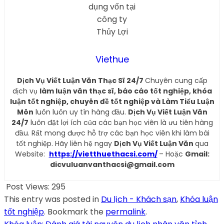
Viethue
Dịch Vụ Viết Luận Văn Thạc Sĩ 24/7
Chuyên cung cấp
dịch vụ
làm luận văn thạc sĩ, báo cáo tốt nghiệp, khóa
luận tốt nghiệp, chuyên đề tốt nghiệp và Làm Tiểu Luận
Môn
luôn luôn uy tín hàng đầu.
Dịch Vụ Viết Luận Văn
24/7
luôn đặt lợi ích của các bạn học viên là ưu tiên hàng
đầu. Rất mong được hỗ trợ các bạn học viên khi làm bài
tốt nghiệp. Hãy liên hệ ngay
Dịch Vụ Viết Luận Văn
qua
Website:
https://vietthuethacsi.com/
– Hoặc
Gmail:
dicvuluanvanthacsi@gmail.com
Post Views:
295
This entry was posted in
Du lịch - Khách sạn
,
Khóa luận
tốt nghiệp
. Bookmark the
permalink
.