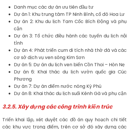
Danh mục các dự án ưu tiên đầu tư
Dự án 1: Khu trung tâm TP Ninh Bình, cố đô Hoa Lư
Dự án 2: Khu du lịch Tam Cốc Bích Động và phụ
cận
Dự án 3: Tổ chức điều hành các tuyến du lịch nội
tỉnh
Dự án 4: Phát triển cum di tích nhà thờ đá và các
cơ sở dịch vụ ven sông Kim Sơn
Dự án 5: Dự án du lịch ven biển Cồn Thoi – Hòn Nẹ
Dự án 6: Khai thác du lịch vườn quốc gia Cúc
Phương
Dự án 7: Dự án điểm nước nóng Kỳ Phú
Dự án 8: Khai thác du lịch suối Kênh Gà và phụ cận
3.2.5. Xây dựng các công trình kiến trúc
Triển khai lập, xét duyệt các đồ án quy hoạch chi tiết
các khu vực trọng điểm, trên cơ sở đó xây dựng các