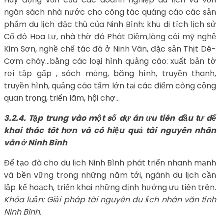
ngân sách nhà nước cho công tác quáng cáo các sản
phẩm du lịch đặc thù của Ninh Bình: khu di tích lịch sử
Cố đô Hoa Lư, nhà thờ đá Phát Diệm,làng cói mỹ nghệ
Kim Sơn, nghề chế tác đá ở Ninh Vân, đặc sản Thịt Dê-
Cơm cháy…bằng các loại hình quảng cáo: xuất bản tờ
rơi tập gấp , sách mỏng, băng hình, truyền thanh,
truyền hình, quảng cáo tấm lớn tại các điểm công cộng
quan trọng, triển lãm, hội chợ…
3.2.4. Tập trung vào một số dự án ưu tiên đầu tư để
khai thác tôt hơn và có hiệu quả tài nguyên nhân
văn ở Ninh Bình
Để tạo đà cho du lịch Ninh Bình phát triển nhanh mạnh
và bền vững trong những năm tới, ngành du lịch cần
lập kế hoạch, triển khai những định hướng ưu tiên trên.
Khóa luận: Giải pháp tài nguyên du lịch nhân văn tỉnh
Ninh Bình.