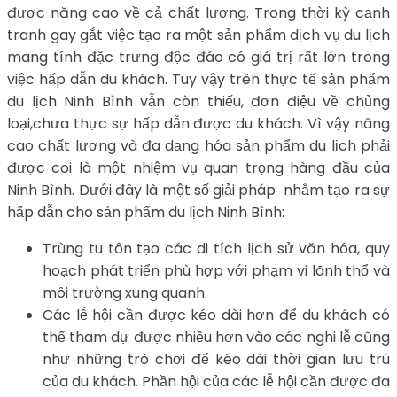
được năng cao về cả chất lượng. Trong thời kỳ cạnh
tranh gay gắt việc tạo ra một sản phẩm dịch vụ du lịch
mang tính đặc trưng độc đáo có giá trị rất lớn trong
việc hấp dẫn du khách. Tuy vậy trên thực tế sản phẩm
du lịch Ninh Bình vẫn còn thiếu, đơn điệu về chủng
loại,chưa thực sự hấp dẫn được du khách. Vì vậy nâng
cao chất lượng và đa dạng hóa sản phẩm du lịch phải
được coi là một nhiệm vụ quan trọng hàng đầu của
Ninh Bình. Dưới đây là một số giải pháp nhằm tạo ra sự
hấp dẫn cho sản phẩm du lịch Ninh Bình:
Trùng tu tôn tạo các di tích lịch sử văn hóa, quy
hoạch phát triển phù hợp với phạm vi lãnh thổ và
môi trường xung quanh.
Các lễ hội cần được kéo dài hơn để du khách có
thể tham dự được nhiều hơn vào các nghi lễ cũng
như những trò chơi để kéo dài thời gian lưu trú
của du khách. Phần hội của các lễ hội cần được đa