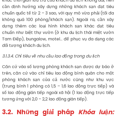
khác thời gian lưu trú của khách du lịch không dài, nên
cần định hướng xây dựng những khách sạn đạt tiêu
chuẩn quốc tế từ 2 – 3 sao, với quy mô vừa phải (tối đa
không quá 100 phòng/khách sạn). Ngoài ra, cần xây
dựng thêm các loại hình khách sạn khác đạt tiêu
chuẩn như biệt thự vườn (ở khu du lịch thái miệt vườn
Tam Điệp), bungalow, motel… để phục vụ đa dạng các
đối tượng khách du lịch.
3.1.3.4. Chỉ tiêu về nhu cầu lao động trong du lịch
Căn cứ vào số lượng phòng khách sạn được dự báo ở
trên, căn cứ vào chỉ tiêu lao động bình quân cho một
phòng khách sạn của cả nước cũng như khu vực
(trung bình 1 phòng có 1,5 – 1,6 lao động trực tiếp) và
số lao động gián tiếp ngoài xã hội (1 lao động trực tiếp
tương ứng với 2,0 – 2,2 lao động gián tiếp).
3.2. Những giải pháp
Khóa luận: