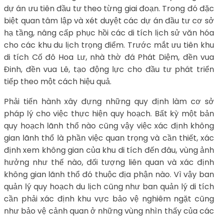
dự án ưu tiên đầu tư theo từng giai đoạn. Trong đó đặc
biệt quan tâm lập và xét duyệt các dự án đầu tư cơ sở
hạ tầng, nâng cấp phục hồi các di tích lịch sử văn hóa
cho các khu du lịch trọng điểm. Trước mắt ưu tiên khu
di tích Cố đô Hoa Lư, nhà thờ đá Phát Diệm, đền vua
Đinh, đền vua Lê, tạo động lực cho đầu tư phát triển
tiếp theo một cách hiệu quả.
Phải tiến hành xây đựng những quy định làm cơ sở
pháp lý cho việc thực hiện quy hoạch. Bất kỳ một bản
quy hoạch lãnh thổ nào cũng vậy việc xác định không
gian lãnh thổ là phần việc quan trọng và cần thiết, xác
định xem không gian của khu di tích đến đâu, vùng ảnh
hưởng như thế nào, đối tượng liên quan và xác định
không gian lãnh thổ đó thuộc địa phận nào. Vì vậy ban
quản lý quy hoạch du lịch cũng như ban quản lý di tích
cần phải xác định khu vực bảo vệ nghiêm ngặt cũng
như bảo vệ cảnh quan ở những vùng nhìn thấy của các