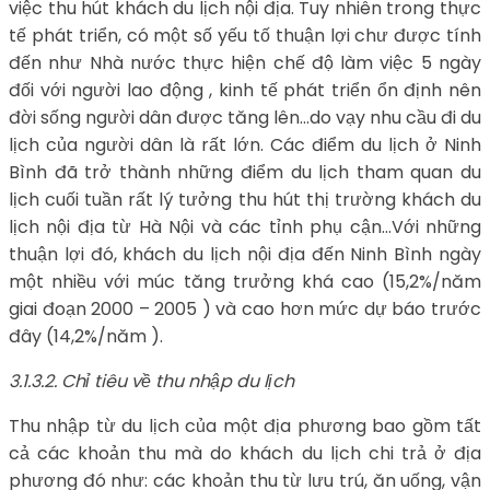
việc thu hút khách du lịch nội địa. Tuy nhiên trong thực
tế phát triển, có một số yếu tố thuận lợi chư được tính
đến như Nhà nước thực hiện chế độ làm việc 5 ngày
đối với người lao động , kinh tế phát triển ổn định nên
đời sống người dân được tăng lên…do vạy nhu cầu đi du
lịch của người dân là rất lớn. Các điểm du lịch ở Ninh
Bình đã trở thành những điểm du lịch tham quan du
lịch cuối tuần rất lý tưởng thu hút thị trường khách du
lịch nội địa từ Hà Nội và các tỉnh phụ cận…Với những
thuận lợi đó, khách du lịch nội địa đến Ninh Bình ngày
một nhiều với múc tăng trưởng khá cao (15,2%/năm
giai đoạn 2000 – 2005 ) và cao hơn mức dự báo trước
đây (14,2%/năm ).
3.1.3.2. Chỉ tiêu về thu nhập du lịch
Thu nhập từ du lịch của một địa phương bao gồm tất
cả các khoản thu mà do khách du lịch chi trả ở địa
phương đó như: các khoản thu từ lưu trú, ăn uống, vận