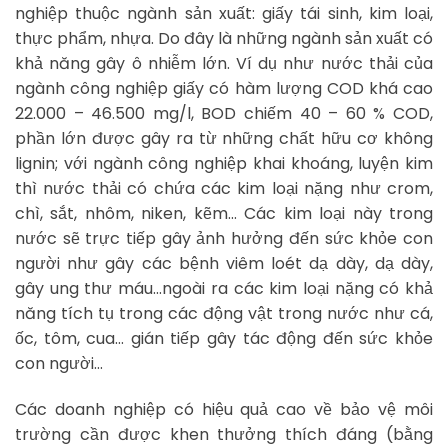
nghiệp thuộc ngành sản xuất: giấy tái sinh, kim loại,
thực phẩm, nhựa. Do đây là những ngành sản xuất có
khả năng gây ô nhiễm lớn. Ví dụ như nước thải của
ngành công nghiệp giấy có hàm lượng COD khá cao
22.000 – 46.500 mg/l, BOD chiếm 40 – 60 % COD,
phần lớn được gây ra từ những chất hữu cơ không
lignin; với ngành công nghiệp khai khoáng, luyện kim
thì nước thải có chứa các kim loại nặng như crom,
chì, sắt, nhôm, niken, kẽm… Các kim loại này trong
nước sẽ trực tiếp gây ảnh hưởng đến sức khỏe con
người như gây các bệnh viêm loét dạ dày, dạ dày,
gây ung thư máu…ngoài ra các kim loại nặng có khả
năng tích tụ trong các động vật trong nước như cá,
ốc, tôm, cua… gián tiếp gây tác động đến sức khỏe
con người…
Các doanh nghiệp có hiệu quả cao về bảo vệ môi
trường cần được khen thưởng thích đáng (bằng