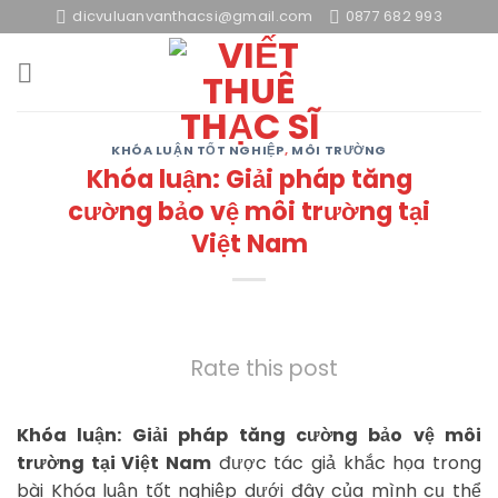
Skip
dicvuluanvanthacsi@gmail.com
0877 682 993
to
content
KHÓA LUẬN TỐT NGHIỆP
,
MÔI TRƯỜNG
Khóa luận: Giải pháp tăng
cường bảo vệ môi trường tại
Việt Nam
Rate this post
Khóa luận: Giải pháp tăng cường bảo vệ môi
trường tại Việt Nam
được tác giả khắc họa trong
bài Khóa luận tốt nghiệp dưới đây của mình cụ thể