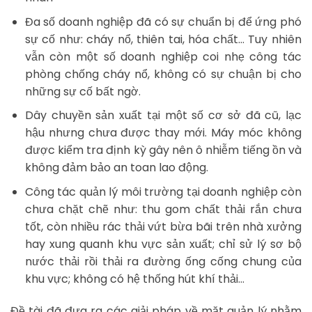
Đa số doanh nghiệp đã có sự chuẩn bị để ứng phó
sự cố như: cháy nổ, thiên tai, hóa chất… Tuy nhiên
vẫn còn một số doanh nghiệp coi nhẹ công tác
phòng chống cháy nổ, không có sự chuận bị cho
những sự cố bất ngờ.
Dây chuyền sản xuất tại một số cơ sở đã cũ, lạc
hậu nhưng chưa được thay mới. Máy móc không
được kiểm tra định kỳ gây nên ô nhiễm tiếng ồn và
không đảm bảo an toan lao động.
Công tác quản lý môi trường tại doanh nghiệp còn
chưa chặt chẽ như: thu gom chất thải rắn chưa
tốt, còn nhiều rác thải vứt bừa bãi trên nhà xưởng
hay xung quanh khu vực sản xuất; chỉ sử lý sơ bộ
nước thải rồi thải ra đường ống cống chung của
khu vực; không có hệ thống hút khí thải…
Đề tài đã đưa ra các giải pháp về mặt quản lý nhằm