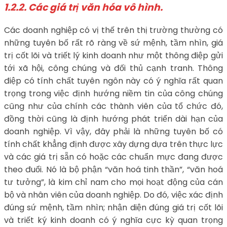
1.2.2. Các giá trị văn hóa vô hình.
Các doanh nghiệp có vị thế trên thị trường thường có
những tuyên bố rất rõ ràng về sứ mệnh, tầm nhìn, giá
trị cốt lõi và triết lý kinh doanh như một thông điệp gửi
tới xã hội, công chúng và đối thủ cạnh tranh. Thông
điệp có tính chất tuyên ngôn này có ý nghĩa rất quan
trọng trong việc định hướng niềm tin của công chúng
cũng như của chính các thành viên của tổ chức đó,
đồng thời cũng là định hướng phát triển dài hạn của
doanh nghiệp. Vì vậy, đây phải là những tuyên bố có
tính chất khẳng định được xây dựng dựa trên thực lực
và các giá trị sẵn có hoặc các chuẩn mực đang được
theo đuổi. Nó là bộ phận “văn hoá tinh thần”, “văn hoá
tư tưởng”, là kim chỉ nam cho mọi hoạt động của cán
bộ và nhân viên của doanh nghiệp. Do đó, việc xác định
đúng sứ mệnh, tầm nhìn; nhận diện đúng giá trị cốt lõi
và triết ký kinh doanh có ý nghĩa cực kỳ quan trọng