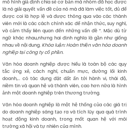
mô hình giả định chia sẻ cơ bản mà nhóm đã học được
là nó giải quyết vấn đề của nó mà đã làm việc tốt, đủ để
được coi là hợp lệ và được thông qua vào các thành
viên mới là các cách chính xác để nhận thức, suy nghĩ,
và cảm thấy liên quan đến những vấn đề “. Mặc dù từ
ngữ khác nhau,nhưng hai định nghĩa là gần như giống
nhau về nội dung.
Khóa luận: Hoàn thiện văn hóa doanh
nghiệp tại công ty cổ phần.
Văn hóa doanh nghiệp được hiểu là toàn bộ các quy
tắc ứng xẻ, cách nghĩ, chuẩn mực, đường lối kinh
doanh,… có tác dụng đặt dất ấn tới hành vi, thái độ,
niềm tin và quan hệ và thành viên, cao hơn nữa là hình
ảnh một doanh nghiệp trên thương trường.
Văn hóa doanh nghiệp là một hệ thống của các giá trị
do doanh nghiệp sáng tạo ra và tích lũy qua quá trình
hoạt động kinh doanh, trong mốt quan hệ với môi
trường xã hội và tự nhiên của mình.