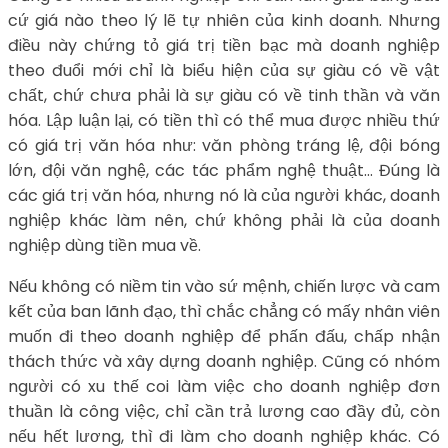
cứ giá nào theo lý lẽ tự nhiên của kinh doanh. Nhưng
điều này chứng tỏ giá trị tiền bạc mà doanh nghiệp
theo đuổi mới chỉ là biểu hiện của sự giàu có về vật
chất, chứ chưa phải là sự giàu có về tinh thần và văn
hóa. Lập luận lại, có tiền thì có thể mua được nhiều thứ
có giá trị văn hóa như: văn phòng tráng lệ, đội bóng
lớn, đội văn nghệ, các tác phẩm nghệ thuật… Đúng là
các giá trị văn hóa, nhưng nó là của người khác, doanh
nghiệp khác làm nên, chứ không phải là của doanh
nghiệp dùng tiền mua về.
Nếu không có niềm tin vào sứ mệnh, chiến lược và cam
kết của ban lãnh đạo, thì chắc chẳng có mấy nhân viên
muốn đi theo doanh nghiệp để phấn đấu, chấp nhận
thách thức và xây dựng doanh nghiệp. Cũng có nhóm
người có xu thế coi làm việc cho doanh nghiệp đơn
thuần là công việc, chỉ cần trả lương cao đầy đủ, còn
nếu hết lương, thì đi làm cho doanh nghiệp khác. Có