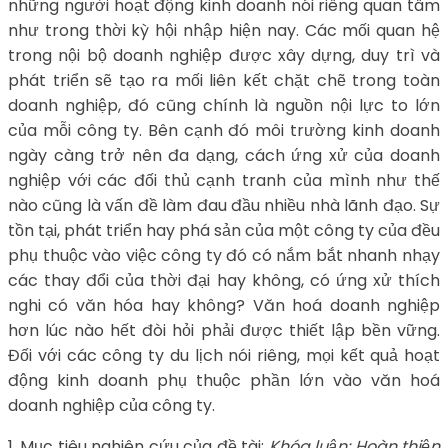
những người hoạt động kinh doanh nói riêng quan tâm
như trong thời kỳ hội nhập hiện nay. Các mối quan hệ
trong nội bộ doanh nghiệp được xây dựng, duy trì và
phát triển sẽ tạo ra mối liên kết chặt chẽ trong toàn
doanh nghiệp, đó cũng chính là nguồn nội lực to lớn
của mỗi công ty. Bên cạnh đó môi trường kinh doanh
ngày càng trở nên đa dạng, cách ứng xử của doanh
nghiệp với các đối thủ cạnh tranh của mình như thế
nào cũng là vấn đề làm đau đầu nhiều nhà lãnh đạo. Sự
tồn tại, phát triển hay phá sản của một công ty của đều
phụ thuộc vào việc công ty đó có nắm bắt nhanh nhạy
các thay đổi của thời đại hay không, có ứng xử thích
nghi có văn hóa hay không? Văn hoá doanh nghiệp
hơn lúc nào hết đòi hỏi phải được thiết lập bền vững.
Đối với các công ty du lịch nói riêng, mọi kết quả hoạt
động kinh doanh phụ thuộc phần lớn vào văn hoá
doanh nghiệp của công ty.
1. Mục tiêu nghiên cứu của đề tài:
Khóa luận: Hoàn thiện