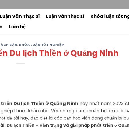
3
 Luận Văn Thạc Sĩ
Luận văn thạc sĩ
Khóa luận tốt n
n
Liên hệ
KHÁCH SẠN
,
KHÓA LUẬN TỐT NGHIỆP
iển Du lịch Thiền ở Quảng Ninh
 triển Du lịch Thiền ở Quảng Ninh
hay nhất năm 2023 c
nghiệp tham khảo nhé. Với những bạn chuẩn bị làm bài l
một đề tài hay, đặc biệt là các bạn học viên đang chuẩn bị b
tài: Du lịch Thiền – Hiện trạng và giải pháp phát triển ở Quả