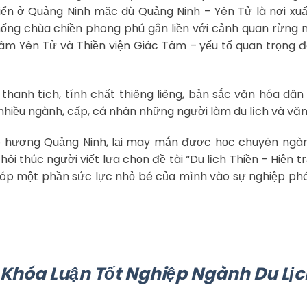
riển ở Quảng Ninh mặc dù Quảng Ninh – Yên Tử là nơi xu
hống chùa chiền phong phú gắn liền với cảnh quan rừng n
c Lâm Yên Tử và Thiền viện Giác Tâm – yếu tố quan trọng 
 thanh tịch, tính chất thiêng liêng, bản sắc văn hóa dân
nhiều ngành, cấp, cá nhân những người làm du lịch và văn
quê hương Quảng Ninh, lại may mắn được học chuyên ngà
hôi thúc người viết lựa chọn đề tài “Du lịch Thiền – Hiện t
góp một phần sức lực nhỏ bé của mình vào sự nghiệp phá
ê Khóa Luận Tốt Nghiệp Ngành Du Lịc