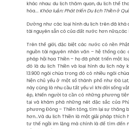
khác nhau: du lịch thăm quan, du lịch thể tha
hóa….
Khóa luận: Phát triển Du lịch Thiền ở Qu
Dường như các loại hình du lịch trên đã khá 
tài nguyên sẵn có của đất nước hơn nữa,các lo
Trên thế giới, đặc biệt các nước có nền Phật
nguồn tài nguyên nhân văn – hệ thống các c
pháp hội họa Thiền – họ đã phát triển một loạ
đó là du lịch Thiền và loại hình du lịch nà
13.900 ngôi chùa trong đó có nhiều ngôi chùa c
hiện chủ yếu ở một số thành phố như Đà Lạt,
này cũng là nhu cầu tất yếu vì khi đời sống v
ép, khiến người ta cần có những phương tiện 
tại và khám phá những nét đặc sắc của Phật
phương Đông – Thiền tông, tìm lại sự thăng b
hơn…Và du lịch Thiền là một giải pháp thích 
tư thế ngồi im lặng mà chính là để tìm đến m