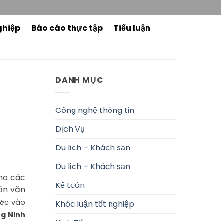
ghiệp
Báo cáo thực tập
Tiểu luận
DANH MỤC
Công nghệ thông tin
Dịch Vụ
Du lịch – Khách sạn
Du lịch – Khách sạn
ho các
Kế toán
uận văn
ước vào
Khóa luận tốt nghiệp
ng Ninh