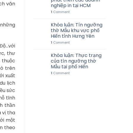
ịch văn
nghiệp in tại HCM
1
Comment
g những
Khóa luận: Tín ngưỡng
thờ Mẫu khu vực phố
Hiến tỉnh Hưng Yên
1
Comment
 Độ…với
ực, thư
Khóa luận: Thực trạng
n thuộc
của tín ngưỡng thờ
Mẫu tại phố Hiến
có trên
1
Comment
ới xuất
du lịch
iều sức
hỗ tĩnh
nh thần
 vị tha
với một
ốn theo