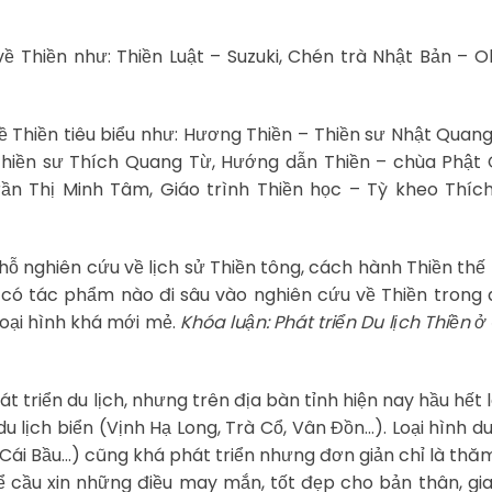
về Thiền như: Thiền Luật – Suzuki, Chén trà Nhật Bản – 
ề Thiền tiêu biểu như: Hương Thiền – Thiền sư Nhật Quang
thiền sư Thích Quang Từ, Hướng dẫn Thiền – chùa Phật
rần Thị Minh Tâm, Giáo trình Thiền học – Tỳ kheo Thíc
ỗ nghiên cứu về lịch sử Thiền tông, cách hành Thiền thế
có tác phẩm nào đi sâu vào nghiên cứu về Thiền trong d
 loại hình khá mới mẻ.
Khóa luận: Phát triển Du lịch Thiền 
át triển du lịch, nhưng trên địa bàn tỉnh hiện nay hầu hết 
 du lịch biển (Vịnh Hạ Long, Trà Cổ, Vân Đồn…). Loại hình du 
Cái Bầu…) cũng khá phát triển nhưng đơn giản chỉ là thă
 cầu xin những điều may mắn, tốt đẹp cho bản thân, gi