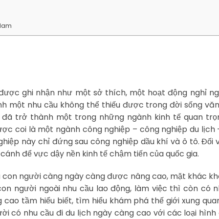
t Nam
ã được ghi nhận như một sở thích, một hoạt động nghỉ ng
ành một nhu cầu không thể thiếu được trong đời sống vă
ch đã trở thành một trong những ngành kinh tế quan tr
được coi là một ngành công nghiệp – công nghiệp du lịch
hiệp này chỉ đứng sau công nghiệp dầu khí và ô tô. Đối 
 cánh để vực dậy nền kinh tế chậm tiến của quốc gia.
ủa con người càng ngày càng được nâng cao, mặt khác k
con người ngoài nhu cầu lao động, làm việc thì còn có 
g cao tầm hiểu biết, tìm hiểu khám phá thế giới xung qua
 có nhu cầu đi du lịch ngày càng cao với các loại hình 