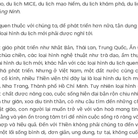
o, du lịch MICE, du lịch mạo hiểm, du lịch khám phá, du l
ảng Ninh.
quen thuộc với chúng ta, để phát triển hơn nữa, tận dụn
ại hình du lịch mới phải được nghĩ tới.
 giáo phát triển như Nhật Bản, Thái Lan, Trung Quốc, Ấn
hùa chiền, các loại hình nghệ thuật như trà đạo, ẩm th
i hình du lịch mới, khác hẳn với các loại hình du lịch que
y khá phát triển. Nhưng ở Việt Nam, một đất nước cũng 
ổ kính, nhiều Thiền viện thì đây lại là loại hình du lịch m
 Nha Trang, Thành phố Hồ Chí Minh. Tuy nhiên loại hình 
ật chất được nâng cao, cuộc sống hiện đại bận rộn chịu nh
thư giãn, xoa dịu tinh thần, có nhu cầu tìm đến những c
 giáo, con người lại muốn trở về với văn hoá mang ti
ằng và yên ổn trong tâm trí để nhìn cuộc sống rõ ràng và
hợp và hiệu quả. Đến với Thiền không phải chúng ta đến 
ột lối sống bình dị, đơn giản, ung dung, tự tại, không cu