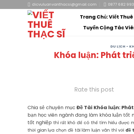
Skip
dicvuluanvanthacsi@gmail.com
0877 682 99
to
Trang Chủ: Viết Thuê
content
Tuyển Cộng Tác Viê
DU LỊCH - 
Khóa luận: Phát tr
Rate this post
Chia sẻ chuyên mục
Đề Tài Khóa luận: Phát
bạn học viên ngành đang làm khóa luận tốt 
tốt nghiệp
thì rất khó để có thể tìm hiểu được 
thời gian lựa chọn đề tài làm luận văn thì với
đề 