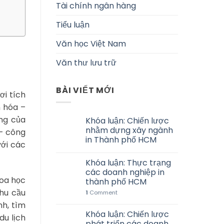
Tài chính ngân hàng
Tiểu luận
Văn học Việt Nam
Văn thư lưu trữ
BÀI VIẾT MỚI
ơi tích
n hóa –
ọng của
Khóa luận: Chiến lược
nhằm dựng xây ngành
 – công
in Thành phố HCM
với các
Khóa luận: Thực trạng
các doanh nghiệp in
hoa học
thành phố HCM
nhu cầu
1
Comment
nh, tìm
Khóa luận: Chiến lược
du lịch
phát triển các doanh