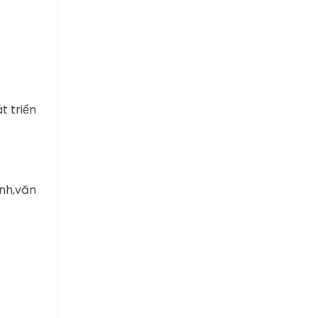
t triển
ảnh,văn