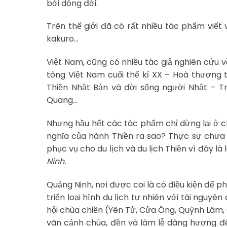
bởi dòng đời.
Trên thế giới đã có rất nhiều tác phẩm viết 
kakuro…
Việt Nam, cũng có nhiều tác giả nghiên cứu v
tông Việt Nam cuối thế kỉ XX – Hoà thượng 
Thiền Nhật Bản và đời sống người Nhật – T
Quang…
Nhưng hầu hết các tác phẩm chỉ dừng lại ở ch
nghĩa của hành Thiền ra sao? Thực sự chưa 
phục vụ cho du lịch và du lịch Thiền vì đây là
Ninh.
Quảng Ninh, nơi được coi là có điều kiện để ph
triển loại hình du lịch tự nhiên với tài nguyên
hội chùa chiền (Yên Tử, Cửa Ông, Quỳnh Lâm, 
vãn cảnh chùa, đền và làm lễ dâng hương để