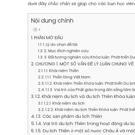
dưới đây chắc chắn sẽ giúp cho các bạn học viên 
Nội dung chính
PHẦN MỞ ĐẦU
1. Lý do chọn đề tài
2. Mục đích nghiên cứu
3. Đối tượng nghiên cứu Khóa luận: Phát triển Du
CHƯƠNG 1. MỘT SỐ VẤN ĐỀ LÝ LUẬN CHUNG VỀ 
1.1. Khái niệm Thiền
1.1.1. Thiền tông Việt Nam
1.1.2. Khái niệm Thiền Khóa luận: Phát triển Du l
1.1.3. Vai trò của Phật giáo trong đời sống tâm l
1.2. Khái niệm du lịch và du lịch Thiền Khóa luậ
1.2.1. Khái niệm du lịch
1.2.2. Khái niệm du lịch Thiền Khóa luận: Phát tr
1.3. Các sản phẩm du lịch Thiền
1.4. Vai trò du lịch Thiền trong hoạt động du lị
1.5. Du lịch Thiền ở một số nước Châu Á và một