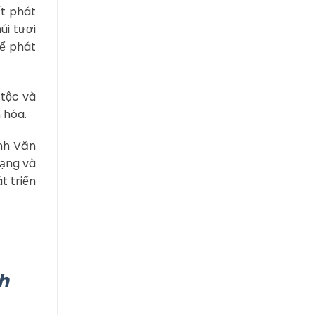
ất phát
úi tươi
để phát
 tộc và
 hóa.
nh Văn
rạng và
t triển
h