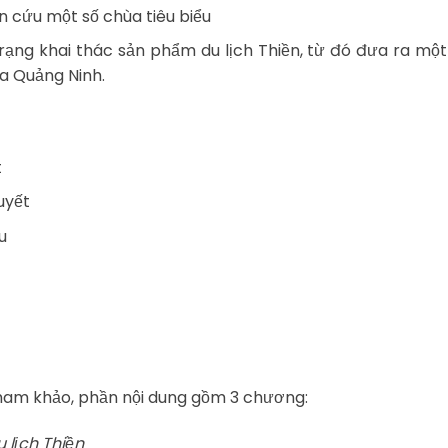
ên cứu một số chùa tiêu biểu
rạng khai thác sản phẩm du lịch Thiền, từ đó đưa ra một 
ủa Quảng Ninh.
t
uyết
u
u tham khảo, phần nội dung gồm 3 chương:
 lịch Thiền