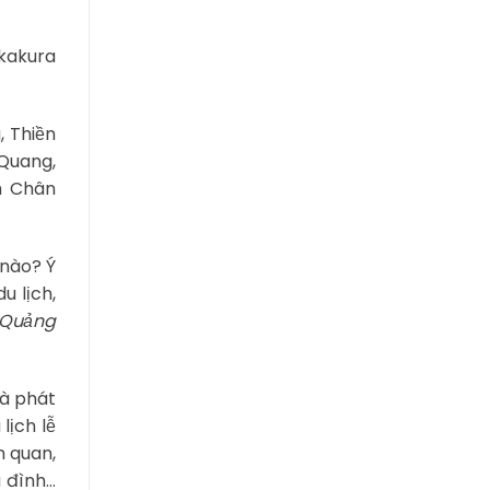
Okakura
, Thiền
 Quang,
h Chân
 nào? Ý
u lịch,
ở Quảng
là phát
lịch lễ
m quan,
a đình…