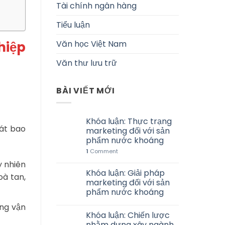
Tài chính ngân hàng
Tiểu luận
Văn học Việt Nam
hiệp
Văn thư lưu trữ
BÀI VIẾT MỚI
Khóa luận: Thực trạng
sát bao
marketing đối với sản
phẩm nước khoáng
1
Comment
y nhiên
Khóa luận: Giải pháp
oà tan,
marketing đối với sản
phẩm nước khoáng
ng vận
Khóa luận: Chiến lược
nhằm dựng xây ngành