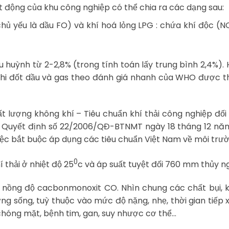
oạt động của khu công nghiệp có thể chia ra các dạng sau:
(chủ yếu là dầu FO) và khí hoá lỏng LPG : chứa khí độc (N
huỳnh từ 2-2,8% (trong tính toán lấy trung bình 2,4%). 
hi đốt dầu và gas theo đánh giá nhanh của WHO được t
lượng không khí – Tiêu chuẩn khí thải công nghiệp đối 
 Quyết định số 22/2006/QĐ-BTNMT ngày 18 tháng 12 nă
iệc bắt buộc áp dụng các tiêu chuẩn Việt Nam về môi trườ
0
í thải ở nhiệt độ 25
c và áp suất tuyệt đối 760 mm thủy n
là nồng độ cacbonmonoxit CO. Nhìn chung các chất bụi, 
ờng sống, tuỳ thuộc vào mức độ nặng, nhẹ, thời gian tiếp
 chóng mặt, bệnh tim, gan, suy nhược cơ thể…