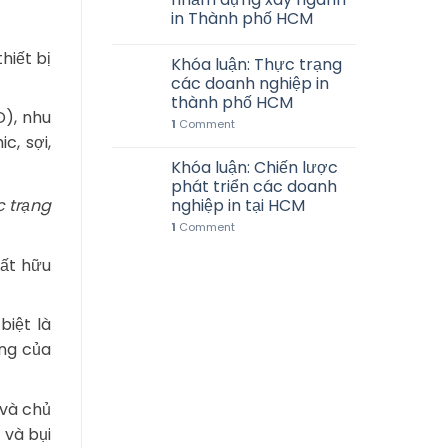
in Thành phố HCM
hiết bị
Khóa luận: Thực trạng
các doanh nghiệp in
thành phố HCM
D), nhu
1
Comment
c, sợi,
Khóa luận: Chiến lược
phát triển các doanh
nghiệp in tại HCM
c trạng
1
Comment
hất hữu
iệt là
ơng của
 và chủ
 và bụi