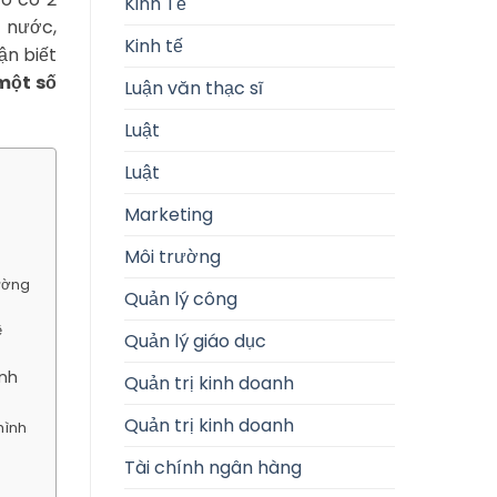
Kinh Tế
t nước,
Kinh tế
ận biết
một số
Luận văn thạc sĩ
Luật
Luật
Marketing
Môi trường
rường
Quản lý công
ệ
Quản lý giáo dục
ành
Quản trị kinh doanh
Quản trị kinh doanh
hình
Tài chính ngân hàng