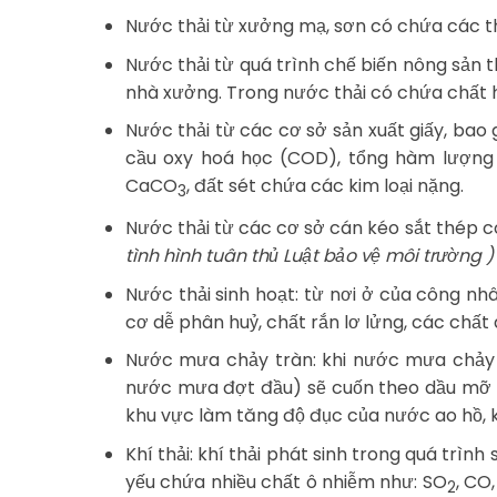
Nước thải từ xưởng mạ, sơn có chứa các thà
Nước thải từ quá trình chế biến nông sản 
nhà xưởng. Trong nước thải có chứa chất h
Nước thải từ các cơ sở sản xuất giấy, bao
cầu oxy hoá học (COD), tổng hàm lượng ch
CaCO
, đất sét chứa các kim loại nặng.
3
Nước thải từ các cơ sở cán kéo sắt thép c
tình hình tuân thủ Luật bảo vệ môi trường )
Nước thải sinh hoạt: từ nơi ở của công n
cơ dễ phân huỷ, chất rắn lơ lửng, các chất d
Nước mưa chảy tràn: khi nước mưa chảy 
nước mưa đợt đầu) sẽ cuốn theo dầu mỡ rơ
khu vực làm tăng độ đục của nước ao hồ, 
Khí thải: khí thải phát sinh trong quá trì
yếu chứa nhiều chất ô nhiễm như: SO
, CO
2