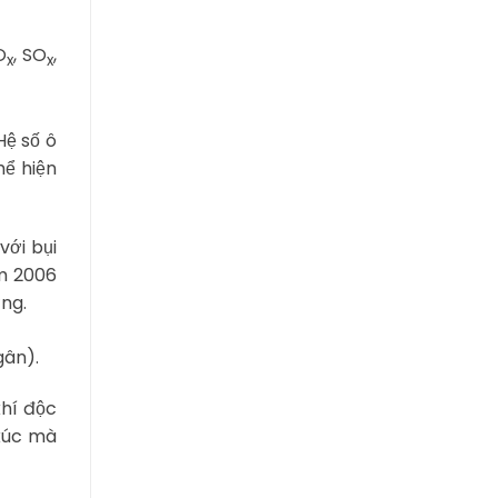
O
, SO
,
x
x
Hệ số ô
hể hiện
với bụi
m 2006
ng.
gân).
khí độc
 xúc mà