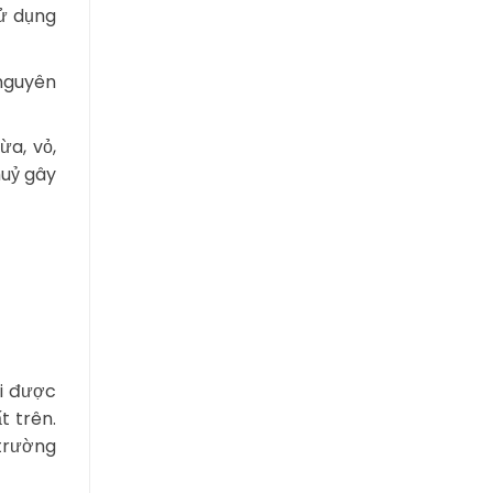
sử dụng
 nguyên
ừa, vỏ,
huỷ gây
ại được
t trên.
 trường