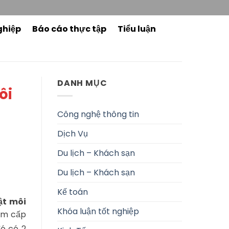
ghiệp
Báo cáo thực tập
Tiểu luận
DANH MỤC
ôi
Công nghệ thông tin
Dịch Vụ
Du lịch – Khách sạn
Du lịch – Khách sạn
Kế toán
ật môi
Khóa luận tốt nghiệp
tâm cấp
đó có 2