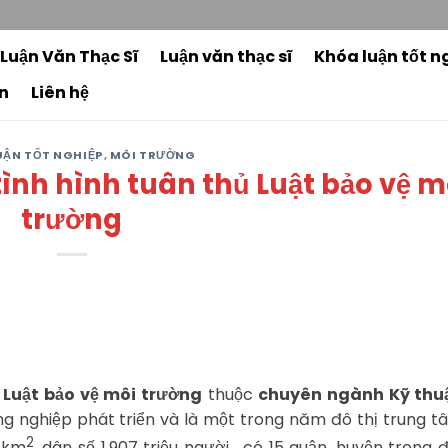
3
 Luận Văn Thạc Sĩ
Luận văn thạc sĩ
Khóa luận tốt n
n
Liên hệ
UẬN TỐT NGHIỆP
,
MÔI TRƯỜNG
tình hình tuân thủ Luật bảo vệ m
trường
 Luật bảo vệ môi trường
thuộc
chuyên ngành Kỹ thu
ng nghiệp phát triển và là một trong năm đô thị trung 
2
9 km
, dân số 1,907 triệu người , có 15 quận, huyện trong 