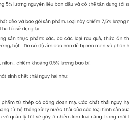
ng 5% lượng nguyên liệu ban đầu và có thể tận dụng tái 
 chất dẻo và bao gói sản phẩm. Loại này chiếm 7,5% lượng
u tái sử dụng lại.
ông sản thực phẩm: xác, bã các loại rau quả, thức ăn th
đường, bột… Do có độ ẩm cao nên dễ bị nên men và phân 
nh, nilon… chiếm khoảng 0.5% lượng bao bì.
hát sinh chất thải nguy hại như:
sản phẩm từ thép có công đoạn mạ. Các chất thải nguy h
ặng từ hệ thống xử lý nước thải của các loại hình sản xuấ
và quản lý tốt sẽ gây ô nhiễm kim loại nặng trong môi