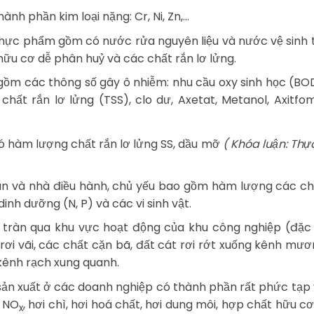
nh phần kim loại nặng: Cr, Ni, Zn,…
thực phẩm gồm có nước rửa nguyên liệu và nước vệ sinh t
ữu cơ dễ phân huỷ và các chất rắn lơ lửng.
 gồm các thông số gây ô nhiễm: nhu cầu oxy sinh học (BO
ất rắn lơ lửng (TSS), clo dư, Axetat, Metanol, Axitfomi
ó hàm lượng chất rắn lơ lửng SS, dầu mỡ
( Khóa luận: Thự
hân và nhà điều hành, chủ yếu bao gồm hàm lượng các c
inh dưỡng (N, P) và các vi sinh vật.
tràn qua khu vực hoạt động của khu công nghiệp (đặc b
i vãi, các chất cặn bã, đất cát rơi rớt xuống kênh mư
kênh rạch xung quanh.
nh sản xuất ở các doanh nghiệp có thành phần rất phức tạp
, NO
, hơi chì, hơi hoá chất, hơi dung môi, hợp chất hữu cơ
x