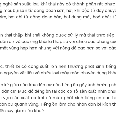
 nghệ sản xuất, loại khí thải này có thành phần rất phức 
ng môi, bụi sơn từ công đoạn sơn, hơi, khí độc từ dây chuy
 kim, hơi chì từ công đoạn hàn, hơi dung môi, hoá chất 
n thải thấp, khí thải không được xử lý mà thải trực tiếp
dân cư và các ống khói là thấp so với chiều cao chung c
 một vùng hẹp hơn nhưng với nồng độ cao hơn so với cá
, thiết bị có công suất lớn nên thường phát sinh tiến
n nguyên vật liệu và nhiều loại máy móc chuyên dụng khá
xen kẽ giữa các khu dân cư nên tiếng ồn gây ảnh hưởng n
 dân cư. Mức độ tiếng ồn tại các cơ sở sản xuất nhìn ch
u vực sản xuất cơ khí có mức phát sinh tiếng ồn cao h
ân cư quanh vùng. Tiếng ồn làm cho nhân dân bị kích t
đến suy giảm sức khoẻ.