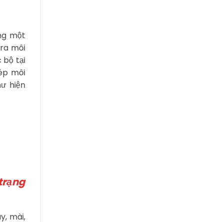
ờng một
 ra môi
 bộ tại
 ép môi
hư hiện
trạng
y, mài,