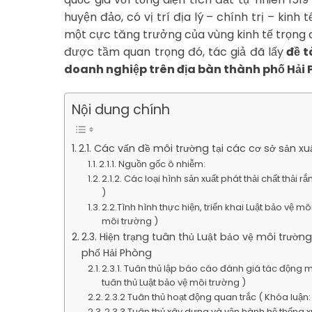
huyện đảo, có vị trí địa lý – chính trị – kin
một cực tăng trưởng của vùng kinh tế trọng đi
được tầm quan trọng đó, tác giả đã lấy
đề t
doanh nghiệp trên địa bàn thành phố Hải
Nội dung chính
2.1. Các vấn đề môi trường tại các cơ sở sản 
2.1.1. Nguồn gốc ô nhiễm:
2.1.2. Các loại hình sản xuất phát thải chất thải
)
2.2.Tình hình thực hiện, triển khai Luật bảo vệ 
môi trường )
2.3. Hiện trạng tuân thủ Luật bảo vệ môi trườ
phố Hải Phòng
2.3.1. Tuân thủ lập báo cáo đánh giá tác động 
tuân thủ Luật bảo vệ môi trường )
2.3.2 Tuân thủ hoạt động quan trắc ( Khóa luận:
2.3.3 Tuân thủ xây dựng và vận hành hệ thống xử