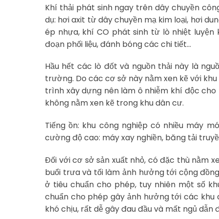
Khí thải phát sinh ngay trên dây chuyền công
dụ: hơi axit từ dây chuyền mạ kim loại, hơi du
ép nhựa, khí CO phát sinh từ lò nhiệt luyện
đoạn phối liệu, đánh bóng các chi tiết…
Hầu hết các lò đốt và nguồn thải này là nguồ
trường. Do các cơ sở này nằm xen kẽ với khu 
trình xây dựng nên làm ô nhiễm khí độc cho
không nằm xen kẽ trong khu dân cư.
Tiếng ồn: khu công nghiệp có nhiều máy móc
cường độ cao: máy xay nghiền, băng tải truyề
Đối với cơ sở sản xuất nhỏ, có đặc thù nằm 
buổi trưa và tối làm ảnh hưởng tới cộng đồng
ở tiêu chuẩn cho phép, tuy nhiên một số kh
chuẩn cho phép gây ảnh hưởng tới các khu d
khó chịu, rất dễ gây đau đầu và mất ngủ dẫn 