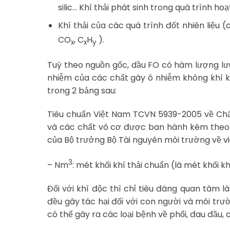
silic… Khí thải phát sinh trong quá trình h
Khí thải của các quá trình đốt nhiên liệu 
CO
, C
H
).
x
x
y
Tuỳ theo nguồn gốc, dầu FO có hàm lượng lưu 
nhiễm của các chất gây ô nhiễm không khí k
trong 2 bảng sau:
Tiêu chuẩn Việt Nam TCVN 5939-2005 về Chất 
và các chất vô cơ được ban hành kèm theo
của Bộ trưởng Bộ Tài nguyên môi trường về v
3
– Nm
: mét khối khí thải chuẩn (là mét khối kh
Đối với khí độc thì chỉ tiêu đáng quan tâm 
đều gây tác hại đối với con người và môi trư
có thể gây ra các loại bệnh về phổi, đau đầu,