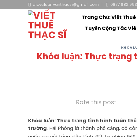
Skip
dicvuluanvanthacsi@gmail.com
0877 682 99
to
Trang Chủ: Viết Thuê
content
Tuyển Cộng Tác Viê
KHÓA L
Khóa luận: Thực trạng 
Rate this post
Khóa luận: Thực trạng tình hình tuân thủ
trường
. Hải Phòng là thành phố cảng, có cô
quốc gia với tổng diện tích đất tự nhiên 151