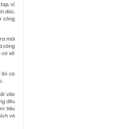
tạp, ví
ền đúc,
từ công
 ra môi
ủa công
c cơ sở
g ồn có
c.
hất vào
ung đều
ơn tiêu
hích và