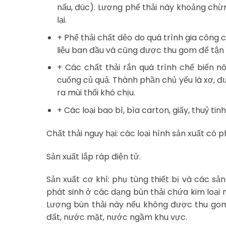
nấu, đúc). Lượng phế thải này khoảng chừ
lại.
+ Phế thải chất dẻo do quá trình gia công
liệu ban đầu và cũng được thu gom để tận th
+ Các chất thải rắn quá trình chế biến n
cuống củ quả. Thành phần chủ yếu là xơ, 
ra mùi thối khó chịu.
+ Các loại bao bì, bìa carton, giấy, thuỷ ti
Chất thải nguy hại: các loại hình sản xuất có p
Sản xuất lắp ráp điện tử.
Sản xuất cơ khí: phụ tùng thiết bị và các 
phát sinh ở các dạng bùn thải chứa kim loại n
Lượng bùn thải này nếu không được thu gom 
đất, nước mặt, nước ngầm khu vực.