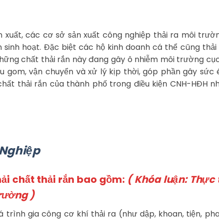
ản xuất, các cơ sở sản xuất công nghiệp thải ra môi trư
ắn sinh hoạt. Đặc biệt các hộ kinh doanh cá thể cũng thải
hững chất thải rắn này đang gây ô nhiễm môi trường cục
u gom, vận chuyển và xử lý kịp thời, góp phần gây sức
 chất thải rắn của thành phố trong điều kiện CNH-HĐH n
 Nghiệp
hải chất thải rắn bao gồm:
( Khóa luận: Thực 
trường )
á trình gia công cơ khí thải ra (như dập, khoan, tiện, pha