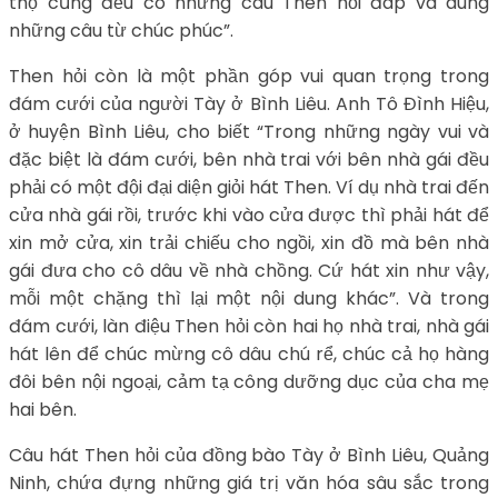
thọ cũng đều có những câu Then hỏi đáp và dùng
những câu từ chúc phúc”.
Then hỏi còn là một phần góp vui quan trọng trong
đám cưới của người Tày ở Bình Liêu. Anh Tô Đình Hiệu,
ở huyện Bình Liêu, cho biết “Trong những ngày vui và
đặc biệt là đám cưới, bên nhà trai với bên nhà gái đều
phải có một đội đại diện giỏi hát Then. Ví dụ nhà trai đến
cửa nhà gái rồi, trước khi vào cửa được thì phải hát để
xin mở cửa, xin trải chiếu cho ngồi, xin đồ mà bên nhà
gái đưa cho cô dâu về nhà chồng. Cứ hát xin như vậy,
mỗi một chặng thì lại một nội dung khác”. Và trong
đám cưới, làn điệu Then hỏi còn hai họ nhà trai, nhà gái
hát lên để chúc mừng cô dâu chú rể, chúc cả họ hàng
đôi bên nội ngoại, cảm tạ công dưỡng dục của cha mẹ
hai bên.
Câu hát Then hỏi của đồng bào Tày ở Bình Liêu, Quảng
Ninh, chứa đựng những giá trị văn hóa sâu sắc trong