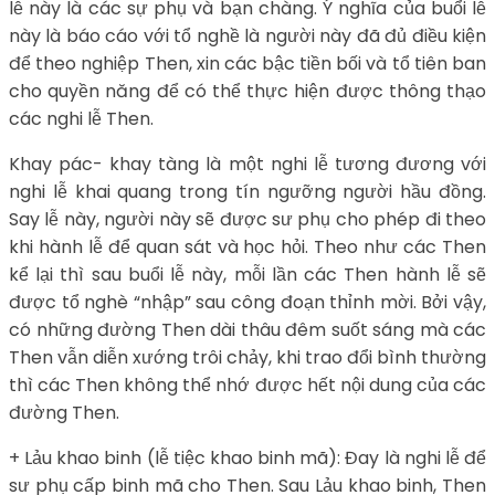
lễ này là các sự phụ và bạn chàng. Ý nghĩa của buổi lễ
này là báo cáo với tổ nghề là người này đã đủ điều kiện
để theo nghiệp Then, xin các bậc tiền bối và tổ tiên ban
cho quyền năng để có thể thực hiện được thông thạo
các nghi lễ Then.
Khay pác- khay tàng là một nghi lễ tương đương với
nghi lễ khai quang trong tín ngưỡng người hầu đồng.
Say lễ này, người này sẽ được sư phụ cho phép đi theo
khi hành lễ để quan sát và học hỏi. Theo như các Then
kể lại thì sau buổi lễ này, mỗi lần các Then hành lễ sẽ
được tổ nghè “nhập” sau công đoạn thỉnh mời. Bởi vậy,
có những đường Then dài thâu đêm suốt sáng mà các
Then vẫn diễn xướng trôi chảy, khi trao đổi bình thường
thì các Then không thể nhớ được hết nội dung của các
đường Then.
+ Lảu khao binh (lễ tiệc khao binh mã): Đay là nghi lễ để
sư phụ cấp binh mã cho Then. Sau Lảu khao binh, Then