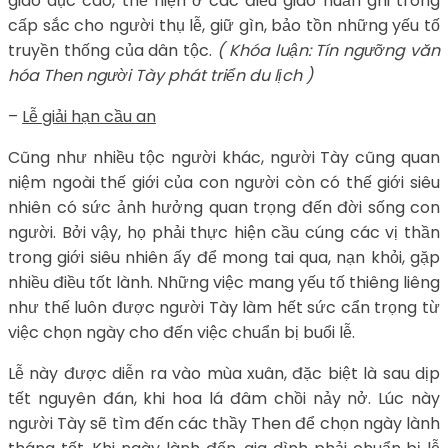
giáo dục cao, thể hiện ở các điều giáo huấn ghi trong
cấp sắc cho người thụ lễ, giữ gìn, bảo tồn những yếu tố
truyền thống của dân tộc.
( Khóa luận: Tín ngưỡng văn
hóa Then người Tày phát triển du lịch )
–
Lễ giải hạn cầu an
Cũng như nhiều tộc người khác, người Tày cũng quan
niệm ngoài thế giới của con người còn có thế giới siêu
nhiên có sức ảnh hưởng quan trọng đến đời sống con
người. Bởi vậy, họ phải thực hiện cầu cúng các vị thần
trong giới siêu nhiên ấy để mong tai qua, nạn khỏi, gặp
nhiều điều tốt lành. Những việc mang yếu tố thiêng liêng
như thế luôn được người Tày làm hết sức cẩn trọng từ
việc chọn ngày cho đến việc chuẩn bị buổi lễ.
Lễ này được diễn ra vào mùa xuân, đặc biệt là sau dịp
tết nguyên đán, khi hoa lá đâm chồi nảy nở. Lúc này
người Tày sẽ tìm đến các thầy Then để chọn ngày lành