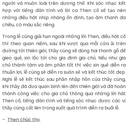
người và muôn loài trên dương thế. Khi sóc nhạc kết
hợp với tiếng đàn tính và lời ca Then cổ sẽ tạo nên
những điệu hát nhịp nhàng ổn định, tạo âm thanh đa
chiều, có màu sắc riêng.
Trong lễ cúng giải hạn ngoài những lời Then, điệu hát cổ
thì theo quan niệm, sau khi vượt qua mỗi cửa ải trên
đường tới thiên giới, thầy cúng sẽ dùng hai thanh gỗ để
gieo quẻ, xin lộc tới cho gia đinh gia chủ. Nếu như gia
chủ thành tâm và âm phần tốt thì việc xin quẻ diễn ra
thuận lợi, lễ cúng sẽ điễn ra suôn sẻ và kết thúc tốt đẹp.
Nghi lễ sẽ kết thúc sau phần nhập hồn của thầy cúng,
khi thầy đã đưa quan binh lên đến thiên giới và đã hoàn
thành công việc cho gia chủ thông qua những lời hát
Then cổ, tiếng đàn tính và tiếng sóc nhạc được các vị
thầy cúng cất lên trong suốt quá trình diễn ra buổi lễ.
–
Then chúc thọ
.