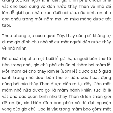
tháng tốt. Khi ngày lành đến, gia dình phải chuẩn bị lễ
vật cho buối cúng và đón rước thầy Then về nhà để
làm lễ giải hạn nhằm xua đuổi cái xấu, cầu bình an cho
con cháu trong một năm mới và mùa màng được tốt
tươi.
Theo phong tục của người Tày, thầy cúng sẽ không tự
đi mà gia đình chủ nhà sẽ cử một người đến rước thầy
về nhà mình.
Để chuẩn bị cho một buổi lễ giải hạn, ngoài bàn thờ tổ
tiên trong nhà , gia chủ phải chuẩn bị thêm hai mâm lễ.
Một mâm để cho thầy làm lễ (Bôm lệ) được đặt ở giữa
sảnh trong nhà dưới bàn thờ tổ tiên, các hoạt động
cúng bái của thầy Then được diễn ra tại đây. Còn một
mâm nhỏ nữa được gọi là mâm hành khiến, tức là lễ
vật cho các quan binh nhà thầy Then đi lên thiên giới
để xin lộc, xin thiên đình ban phúc và đề đạt nguyện
vọng của gia chủ. Các lễ vật trong mâm bao gồm: một