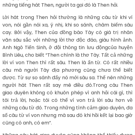
những tiếng hát Then, người ta gọi đó là Then hỏi.
Lời hát trong Then hỏi thường là những câu từ khi ví
von, nói gần nói xa, ý nhị, khi so sánh, châm biếm sâu
cay. Bởi vậy, Then của đồng bào Tày có giá trị nhân
văn sâu sắc với những lời thơ độc đáo, giàu hình ảnh.
Anh Ngô Tiến Sinh, ở đội thông tin lưu độngcủa huyện
Bình Liêu, cho biết “Then chính là thơ Tày. Tất cả những
lời ví von Then thì rất sâu. Then là ẩn từ. Có rất nhiều
câu mà người Tày địa phương cũng chưa thể biết
được. Từ sự so sánh đấy nó mới sâu sa. Thế nên những
người hát Then rất say mê điều đó.Trong câu Then
giao duyên không có khuôn phép vì anh hỏi cái gì, thì
tôi trả lời, hoặc tôi có thể ví von trả lời sâu hơn về
những câu từ đó. Trong những tình cảm giao duyên, đa
số câu từ ví von nhưng mà sau đó khi hồi kết lại bao giờ
cũng có anh, có em”.