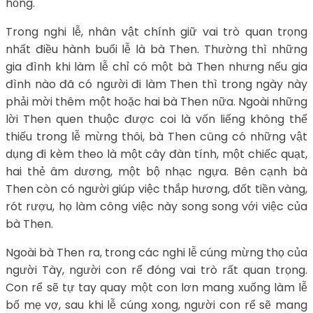
hồng.
Trong nghi lễ, nhân vật chính giữ vai trò quan trọng
nhất điều hành buổi lễ là bà Then. Thường thì những
gia đình khi làm lễ chỉ có một bà Then nhưng nếu gia
đình nào đã có người đi làm Then thì trong ngày này
phải mời thêm một hoặc hai bà Then nữa. Ngoài những
lời Then quen thuộc được coi là vốn liếng không thể
thiếu trong lễ mừng thôi, bà Then cũng có những vật
dụng đi kèm theo là một cây đàn tính, một chiếc quạt,
hai thẻ âm dương, một bộ nhạc ngựa. Bên cạnh bà
Then còn có người giúp việc thắp hương, đốt tiền vàng,
rót rượu, họ làm công việc này song song với việc của
bà Then.
Ngoài bà Then ra, trong các nghi lễ cúng mừng thọ của
người Tày, người con rể đóng vai trò rất quan trọng.
Con rể sẽ tự tay quay một con lơn mang xuống làm lễ
bố mẹ vợ, sau khi lễ cúng xong, người con rể sẽ mang