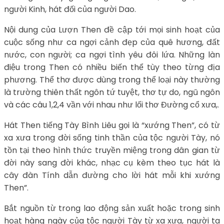
người Kinh, hát đối của người Dao.
Nội dung của Lượn Then đề cập tới mọi sinh hoạt của
cuộc sống như ca ngợi cảnh đẹp của quê hương, đất
nước, con người; ca ngợi tình yêu đôi lứa. Những làn
điệu trong Then có nhiều biến thể tùy theo từng địa
phương. Thể thơ được dùng trong thể loại này thường
là trường thiên thất ngôn tứ tuyệt, thơ tự do, ngũ ngôn
và các câu 1,2,4 vần với nhau như lối thơ Đường cổ xưa,.
Hát Then tiếng Tày Bình Liêu gọi là “xướng Then”, có từ
xa xưa trong đời sống tinh thần của tộc người Tày, nó
tồn tại theo hình thức truyền miệng trong dân gian từ
đời này sang đời khác, nhạc cụ kèm theo tục hát là
cây đàn Tính dẫn đường cho lời hát mỗi khi xướng
Then”.
Bắt nguồn từ trong lao động sản xuất hoặc trong sinh
hoạt hàng ngày của tộc người Tày từ xa xưa, người ta