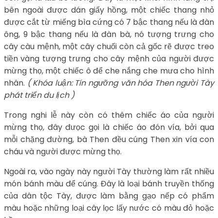
bên ngoài được dán giấy hồng, một chiếc thang nhỏ
được cắt từ miếng bìa cứng có 7 bậc thang nếu là đàn
ông, 9 bậc thang nếu là đàn bà, nó tượng trưng cho
cây càu mệnh, một cây chuối còn cả gốc rẽ được treo
tiền vàng tượng trưng cho cây mệnh của người được
mừng thọ, một chiếc ô để che nắng che mưa cho hình
nhân.
( Khóa luận: Tín ngưỡng văn hóa Then người Tày
phát triển du lịch )
Trong nghi lễ này còn có thêm chiếc áo của người
mừng thọ, đây đưọc gọi là chiếc áo đón vía, bởi qua
mỗi chặng đường, bà Then đều cúng Then xin vía con
cháu và người được mừng thọ.
Ngoài ra, vào ngày này người Tày thường làm rất nhiều
món bánh màu để cúng. Đây là loại bánh truyền thống
của dân tộc Tày, được làm bằng gạo nếp có phẩm
màu hoặc những loại cây lọc lấy nước có màu đỏ hoặc