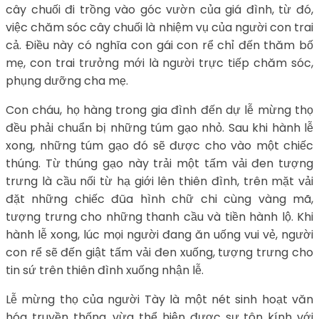
cây chuối đi trồng vào góc vườn của giá đình, từ đó,
việc chăm sóc cây chuối là nhiệm vụ của người con trai
cả. Điều này có nghĩa con gái con rể chỉ đến thăm bố
mẹ, con trai trưởng mới là người trực tiếp chăm sóc,
phụng dưỡng cha mẹ.
Con cháu, họ hàng trong gia đình đến dự lễ mừng thọ
đều phải chuẩn bị những túm gạo nhỏ. Sau khi hành lễ
xong, những túm gạo đó sẽ được cho vào một chiếc
thúng. Từ thúng gạo này trải một tấm vải đen tượng
trưng là cầu nối từ hạ giới lên thiên đình, trên mặt vải
đặt những chiếc đũa hình chữ chi cùng vàng mã,
tượng trưng cho những thanh cầu và tiền hành lộ. Khi
hành lễ xong, lúc mọi người đang ăn uống vui vẻ, người
con rể sẽ đến giật tấm vải đen xuống, tượng trưng cho
tin sứ trên thiên đình xuống nhận lễ.
Lễ mừng thọ của người Tày là một nét sinh hoạt văn
hóa truyền thống, vừa thể hiện được sự tôn kính với