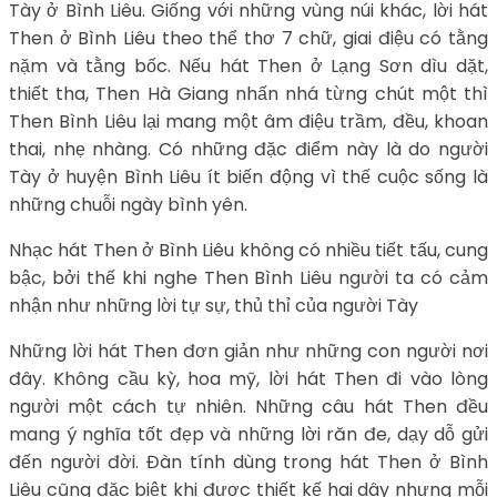
Tày ở Bình Liêu. Giống với những vùng núi khác, lời hát
Then ở Bình Liêu theo thể thơ 7 chữ, giai điệu có tằng
nặm và tằng bốc. Nếu hát Then ở Lạng Sơn dìu dặt,
thiết tha, Then Hà Giang nhấn nhá từng chút một thì
Then Bình Liêu lại mang một âm điệu trầm, đều, khoan
thai, nhẹ nhàng. Có những đặc điểm này là do người
Tày ở huyện Bình Liêu ít biến động vì thế cuộc sống là
những chuỗi ngày bình yên.
Nhạc hát Then ở Bình Liêu không có nhiều tiết tấu, cung
bậc, bởi thế khi nghe Then Bình Liêu người ta có cảm
nhận như những lời tự sự, thủ thỉ của người Tày
Những lời hát Then đơn giản như những con người nơi
đây. Không cầu kỳ, hoa mỹ, lời hát Then đi vào lòng
người một cách tự nhiên. Những câu hát Then đều
mang ý nghĩa tốt đẹp và những lời răn đe, dạy dỗ gửi
đến người đời. Đàn tính dùng trong hát Then ở Bình
Liêu cũng đặc biệt khi được thiết kế hai dây nhưng mỗi