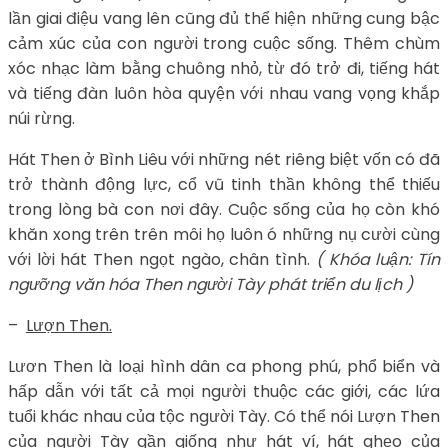
lần giai điệu vang lên cũng đủ thể hiện những cung bậc
cảm xúc của con người trong cuộc sống. Thêm chùm
xóc nhạc làm bằng chuông nhỏ, từ đó trở đi, tiếng hát
và tiếng đàn luôn hòa quyện với nhau vang vọng khắp
núi rừng.
Hát Then ở Bình Liêu với những nét riêng biệt vốn có đã
trở thành động lực, cổ vũ tinh thần không thể thiếu
trong lòng bà con nơi đây. Cuộc sống của họ còn khó
khăn xong trên trên môi họ luôn ó những nụ cười cùng
với lời hát Then ngọt ngào, chân tình.
( Khóa luận: Tín
ngưỡng văn hóa Then người Tày phát triển du lịch )
–
Lượn Then.
Lươn Then là loại hình dân ca phong phú, phổ biển và
hấp dẫn với tất cả mọi người thuộc các giới, các lứa
tuổi khác nhau của tộc người Tày. Có thể nói Lượn Then
của người Tày gần giống như hát ví, hát ghẹo của