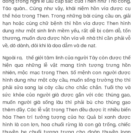
đồng trong nghi lễ Lảu cấp sắc của Then như Thổ công,
Táo quân… Cũng như vậy, khái niệm hồn vía được cụ
thể hóa trong Then. Trong những bài cúng cầu an, giải
hạn hoặc cúng chữ bệnh thì hồn vía được Then hình
dung như một sinh linh mềm yếu, rất dễ bị cám dỗ, tổn
thương, muốn đưa được hồn vía về nhà thì cần phải vỗ
về, dõ dành, đôi khi là dọa dẫm và đe nạt.
Ngoài ra, thế giới tâm linh của người Tày còn được thể
hiện qua những lễ vật mang tính tượng trưng hồn
nhiên, mộc mạc trong Then. Số mệnh con người được
hình dung như một cây cầu, muốn sống trường thọ thì
phải sửa sang lại cây cầu cho chắc chắn. Tuổi thọ và
sức khỏe của người già được gắn với các thúng gạo,
muốn người già sống lâu thì phải bù cho thúng gạo
thêm đầy. Các lễ vật trong Then đều được ít nhiều biến
hóa Then trí tưởng tượng của họ: Quả bí xanh được
hình là con lợn, hoa chuối rừng là con gà trống, chiếc
thuyền bẹ chuối tượng trưng cho đoàn thuyền loan