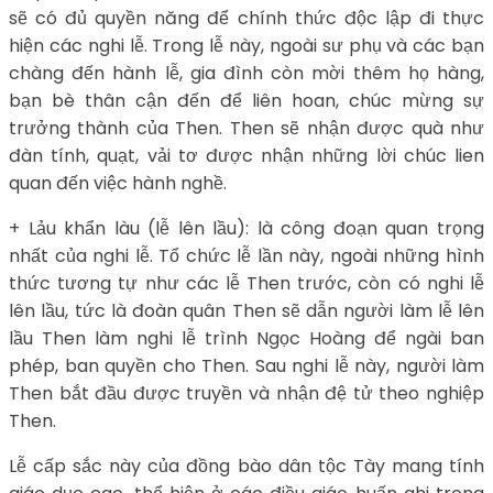
sẽ có đủ quyền năng để chính thức độc lập đi thực
hiện các nghi lễ. Trong lễ này, ngoài sư phụ và các bạn
chàng đến hành lễ, gia đình còn mời thêm họ hàng,
bạn bè thân cận đến để liên hoan, chúc mừng sự
trưởng thành của Then. Then sẽ nhận được quà như
đàn tính, quạt, vải tơ được nhận những lời chúc lien
quan đến việc hành nghề.
+ Lảu khẩn làu (lễ lên lầu): là công đoạn quan trọng
nhất của nghi lễ. Tổ chức lễ lần này, ngoài những hình
thức tương tự như các lễ Then trước, còn có nghi lễ
lên lầu, tức là đoàn quân Then sẽ dẫn người làm lễ lên
lầu Then làm nghi lễ trình Ngọc Hoàng để ngài ban
phép, ban quyền cho Then. Sau nghi lễ này, người làm
Then bắt đầu được truyền và nhận đệ tử theo nghiệp
Then.
Lễ cấp sắc này của đồng bào dân tộc Tày mang tính