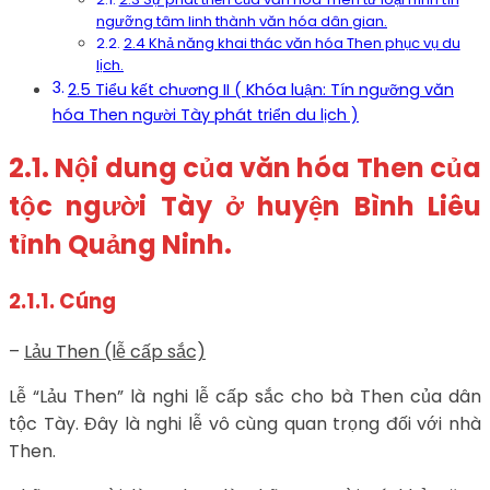
ngưỡng tâm linh thành văn hóa dân gian.
2.4 Khả năng khai thác văn hóa Then phục vụ du
lịch.
2.5 Tiểu kết chương II ( Khóa luận: Tín ngưỡng văn
hóa Then người Tày phát triển du lịch )
2.1. Nội dung của văn hóa Then của
tộc người Tày ở huyện Bình Liêu
tỉnh Quảng Ninh.
2.1.1. Cúng
–
Lảu Then (lễ cấp sắc)
Lễ “Lảu Then” là nghi lễ cấp sắc cho bà Then của dân
tộc Tày. Đây là nghi lễ vô cùng quan trọng đối với nhà
Then.