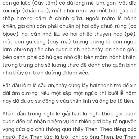
con gà luộc (Cáy tổm) có đủ lòng mề, tim, gan. Một đĩa
xôi nếp (khẩu nua), một chai rượu và một bát gạo có
thắp hương cắm ở chính giữa. Ngoài mâm lễ hành
khiến, gia chủ còn phải chuẩn bị hai cây chuối rừng (co
bjooc), hai căn nhà lầu và hai chiếc thuyền hoa (pè),
một con gà sống (cáy mạ) tượng trưng là con ngựa
làm phương tiện cho quân binh nhà thầy lên thiên giới,
bên cạnh phải có hũ gạo nhỏ đặt bên mâm hành khiến,
tượng trưng cho số lương thực để dành cho quân binh
nhà thầy ăn trên đường đi làm việc.
Bắt đầu làm lễ cầu an, thầy cúng lấy hai thanh tre để xin
đài âm dương. Nếu một sấp một ngửa thì buổi lễ hôm
nay đã được sự đồng ý của thần linh và ông bà tổ tiên.
Phần đầu trong nghi lễ giải hạn là nghi thức gọi quan
quân đến để nhận nhiệm vụ lên thiên giới bày tỏ nguyện
vọng của gia chủ thông qua thầy Then. Theo tiếng của
người Tày, Then tức là trời, chỉ có ông Then, bà Then