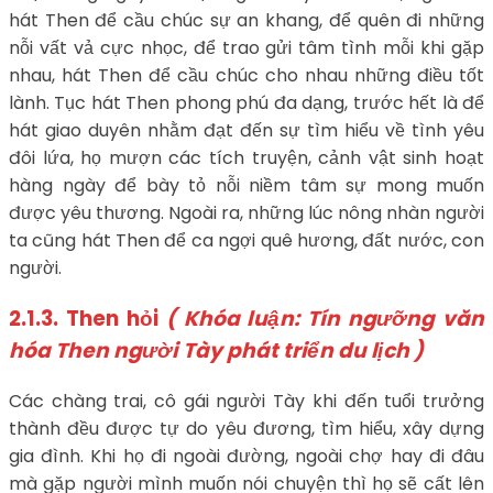
hát Then để cầu chúc sự an khang, để quên đi những
nỗi vất vả cực nhọc, để trao gửi tâm tình mỗi khi gặp
nhau, hát Then để cầu chúc cho nhau những điều tốt
lành. Tục hát Then phong phú đa dạng, trước hết là để
hát giao duyên nhằm đạt đến sự tìm hiểu về tình yêu
đôi lứa, họ mượn các tích truyện, cảnh vật sinh hoạt
hàng ngày để bày tỏ nỗi niềm tâm sự mong muốn
được yêu thương. Ngoài ra, những lúc nông nhàn người
ta cũng hát Then để ca ngợi quê hương, đất nước, con
người.
2.1.3. Then hỏi
( Khóa luận: Tín ngưỡng văn
hóa Then người Tày phát triển du lịch )
Các chàng trai, cô gái người Tày khi đến tuổi trưởng
thành đều được tự do yêu đương, tìm hiểu, xây dựng
gia đình. Khi họ đi ngoài đường, ngoài chợ hay đi đâu
mà gặp người mình muốn nói chuyện thì họ sẽ cất lên