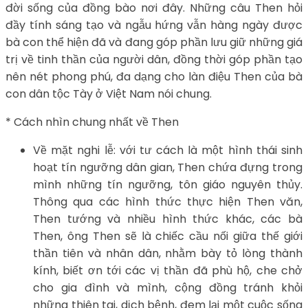
đời sống của đồng bào nơi đây. Những câu Then hỏi
đầy tính sáng tạo và ngẫu hứng vẫn hàng ngày được
bà con thể hiện đã và đang góp phần lưu giữ những giá
trị về tinh thần của người dân, đồng thời góp phần tạo
nên nét phong phú, đa dạng cho làn điệu Then của bà
con dân tộc Tày ở Việt Nam nói chung.
* Cách nhìn chung nhất về Then
Về mặt nghi lễ: với tư cách là một hình thái sinh
hoạt tín ngưỡng dân gian, Then chứa đựng trong
mình những tín ngưỡng, tôn giáo nguyên thủy.
Thông qua các hình thức thực hiện Then văn,
Then tướng và nhiều hình thức khác, các bà
Then, ông Then sẽ là chiếc cầu nối giữa thế giới
thần tiên và nhân dân, nhằm bày tỏ lòng thành
kính, biết ơn tới các vị thần đã phù hộ, che chở
cho gia đình và mình, cộng đồng tránh khỏi
những thiên tai, dịch bệnh, đem lại một cuộc sống