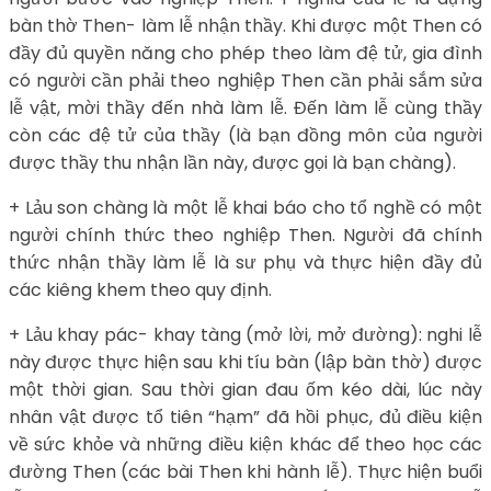
bàn thờ Then- làm lễ nhận thầy. Khi được một Then có
đầy đủ quyền năng cho phép theo làm đệ tử, gia đình
có người cần phải theo nghiệp Then cần phải sắm sửa
lễ vật, mời thầy đến nhà làm lễ. Đến làm lễ cùng thầy
còn các đệ tử của thầy (là bạn đồng môn của người
được thầy thu nhận lần này, được gọi là bạn chàng).
+ Lảu son chàng là một lễ khai báo cho tổ nghề có một
người chính thức theo nghiệp Then. Người đã chính
thức nhận thầy làm lễ là sư phụ và thực hiện đầy đủ
các kiêng khem theo quy định.
+ Lảu khay pác- khay tàng (mở lời, mở đường): nghi lễ
này được thực hiện sau khi tíu bàn (lập bàn thờ) được
một thời gian. Sau thời gian đau ốm kéo dài, lúc này
nhân vật được tổ tiên “hạm” đã hồi phục, đủ điều kiện
về sức khỏe và những điều kiện khác để theo học các
đường Then (các bài Then khi hành lễ). Thực hiện buổi