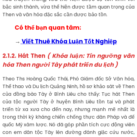
bậc sinh thành, vừa thể hiện được tầm quan trọng của
Then và văn hóa đặc sắc cần được bảo tồn.
Có thể bạn quan tâm:
→
Viết Thuê Khóa Luận Tốt Nghiệp
2.1.2. Hát Then
( Khóa luận: Tín ngưỡng văn
hóa Then người Tày phát triển du lịch )
Theo Ths Hoàng Quốc Thái, Phó Giám đốc Sở Văn hóa,
Thể thao và Du lịch Quảng Ninh, hồ sơ khảo sát về Then
của đồng bào Tày ở Bình Liêu cho thấy: Tục hát Then
của tộc người Tày ở huyện Bình Liêu tồn tại và phát
triển từ xa xưa cho đến nay, nhưng mạnh mẽ nhất là
trong thời kỳ kháng chiến chống thực dân Pháp và đế
quốc Mỹ xâm lược. Nó đã góp phần tích cực động viên
con em dân tộc Tày lên đường đánh giặc cứu nước,