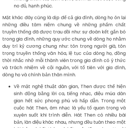
no đủ, hạnh phúc.
Mặt khác đây cũng là dịp để cả gia đình, dòng họ ôn lại
những điều tâm niệm chung về những phẩm chất
truyền thống đã được trau dồi như: sự đoàn kết gắn bó
trong gia đình, những quy ước chung về dòng họ nhằm
duy trì kỷ cương chung như: tôn trọng người già, tôn
trọng truyền thống văn hóa, lệ tục của dòng họ, đồng
thời nhắc nhở mỗi thành viên trong gia đình có ý thức
và trách nhiệm về cội nguồn, với tổ tiên với gia đình,
dòng họ và chính bản thân mình.
Về mặt nghệ thuật dân gian, Then được thể hiện
sinh động bằng lời ca, tiếng nhạc, điệu múa dân
gian hết sức phong phú và hấp dẫn. Trong một
cuộc hát Then, âm nhạc là yếu tố quan trọng và
xuyên suốt khi trình diễn. Hát Then có nhiều bài
bản, làn điệu khác nhau, nhưng đều tuân theo một