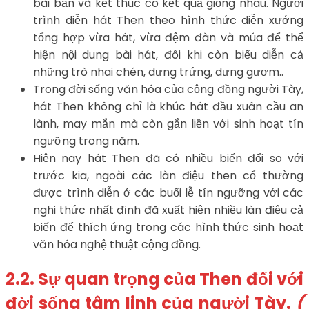
bài bản và kết thúc có kết quả giống nhau. Người
trình diễn hát Then theo hình thức diễn xướng
tổng hợp vừa hát, vừa đệm đàn và múa để thể
hiện nội dung bài hát, đôi khi còn biểu diễn cả
những trò nhai chén, dựng trứng, dựng gươm..
Trong đời sống văn hóa của cộng đồng người Tày,
hát Then không chỉ là khúc hát đầu xuân cầu an
lành, may mắn mà còn gắn liền với sinh hoạt tín
ngưỡng trong năm.
Hiện nay hát Then đã có nhiều biến đổi so với
trước kia, ngoài các làn điệu then cổ thường
được trình diễn ở các buổi lễ tín ngưỡng với các
nghi thức nhất định đã xuất hiện nhiều làn điệu cả
biến để thích ứng trong các hình thức sinh hoạt
văn hóa nghệ thuật cộng đồng.
2.2. Sự quan trọng của Then đối với
đời sống tâm linh của người Tày.
(