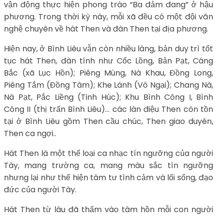
vận động thực hiện phong trào “Ba đảm đang” ở hậu
phương. Trong thời kỳ này, mỗi xã đều có một đội văn
nghệ chuyên về hát Then và đàn Then tại địa phương.
Hiện nay, ở Bình Liêu vẫn còn nhiều làng, bản duy trì tốt
tục hát Then, đàn tính như Cốc Lồng, Bản Pạt, Cáng
Bắc (xã Lục Hồn); Piêng Mùng, Nà Khau, Đồng Long,
Piêng Tắm (Đồng Tâm); Khe Lánh (Vô Ngại); Chang Nà,
Nà Pạt, Pắc Liềng (Tinh Húc); Khu Bình Công I, Bình
Công II (thị trấn Bình Liêu)… các làn điệu Then còn tồn
tại ở Bình Liêu gồm Then cầu chúc, Then giao duyên,
Then ca ngợi..
Hát Then là một thể loại ca nhạc tín ngưỡng của người
Tày, mang trường ca, mang màu sắc tín ngưỡng
nhưng lại như thể hiện tâm tư tình cảm và lối sống, đạo
đức của người Tày.
Hát Then từ lâu đã thấm vào tâm hồn mỗi con người