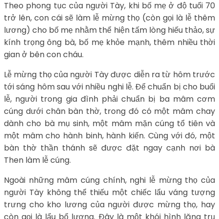
Theo phong tục của người Tày, khi bố mẹ ở độ tuổi 70
trở lên, con cái sẽ làm lễ mừng thọ (còn gọi là lễ thêm
lương) cho bố mẹ nhằm thể hiện tấm lòng hiếu thảo, sự
kính trọng ông bà, bố mẹ khỏe mạnh, thêm nhiều thời
gian ở bên con cháu.
Lễ mừng thọ của người Tày được diễn ra từ hôm trước
tới sáng hôm sau với nhiều nghi lễ. Để chuẩn bị cho buổi
lễ, người trong gia đình phải chuẩn bị ba mâm cơm
cúng dưới chân bàn thờ, trong đó có một mâm chay
dành cho bà mụ sinh, một mâm mặn cúng tổ tiên và
một mâm cho hành binh, hành kiến. Cùng với đó, một
bàn thờ thần thánh sẽ được đặt ngay cạnh nơi bà
Then làm lễ cúng.
Ngoài những mâm cúng chính, nghi lễ mừng thọ của
người Tày không thể thiếu một chiếc lẩu váng tượng
trưng cho kho lương của người được mừng thọ, hay
còn gọi là lẩu bổ lương. Đây là một khói hình lăng trụ