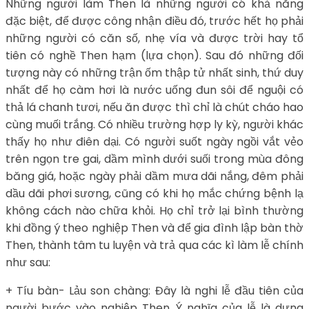
Những người làm Then là những người có khả năng
đặc biệt, để được công nhận điều đó, trước hết họ phải
những người có căn số, nhẹ vía và được trời hay tổ
tiên có nghề Then hạm (lựa chọn). Sau đó những đối
tượng này có những trận ốm thập tử nhất sinh, thứ duy
nhất để họ càm hơi là nước uống đun sôi để nguội có
thả lá chanh tươi, nếu ăn được thì chỉ là chút cháo hao
cùng muối trắng. Có nhiều trường hợp ly kỳ, người khác
thấy họ như điên dại. Có người suốt ngày ngồi vắt vẻo
trên ngọn tre gai, dầm mình dưới suối trong mùa đông
băng giá, hoặc ngày phải dầm mưa dãi nắng, đêm phải
dầu dãi phơi sương, cũng có khi họ mắc chứng bệnh lạ
không cách nào chữa khỏi. Họ chỉ trở lại bình thường
khi đồng ý theo nghiệp Then và để gia đình lập bàn thờ
Then, thành tâm tu luyện và trả qua các kì làm lễ chính
như sau:
+ Tíu bàn- Lảu son chàng: Đây là nghi lễ đầu tiên của
người bước vào nghiệp Then. Ý nghĩa của lễ là dựng