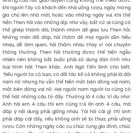
Những câu hát giao duyên cũng không thể thiếu được
khi người Tày có khách đến nhà uống rượu, ngày mừng
gia chủ lên nhà mới, hoặc vào những ngày vui. Khi thể
hiện Then hỏi vào những dịp như vậy, bất cứ ai cũng có
thể ghép thành đôi, thành nhóm để giao lưu Then hỏi.
Những màn đối đáp, hỏi thăm để mọi người dần hiểu
nhau, dễ làm quen, hỏi thăm nhau thay vì nói chuyện
thông thường. Then hỏi thường được thể hiện ngẫu
nhiên nên không bắt buộc phải sử dụng đàn tính như
loại hình hát Then khác. Anh Ngô Tiến Sinh cho biết:
“
Nếu người ta có bạn, có đối tác kể cả không phải là đôi
nam nữ nhưng họ vẫn thể hiện một bên đóng vai nam,
một bên đóng vai nữ. Hai người nam người ta cũng có
thể hát những câu từ đấy. Thường là 4 câu. Ví dụ như:
Anh hỏi em 4 câu thì em cũng trả lời anh 4 câu, mà
đáp ý nội dung phải giống nhau. Tôi hỏi cái gì thì anh
phải đáp cái đấy, nếu không anh sẽ bị thua, phải uống
rượu. Còn những ngày các cụ chúc tụng gia đình, chúc