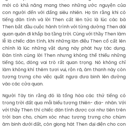
mới có khả năng mang theo những ước nguyện của
con người đến với đấng siêu nhiên. Họ tin rằng khi có
tiếng đàn tính và lời Then cất lên tức là lúc các bà
Then bắt đầu cuộc hành trình với từng dường Then dài
quan quân đi khắp ba tầng trời. Cùng với thầy Then làm
lễ là chiếc đàn tính, khi những làn điệu Then cổ cất lên
chính là lúc những vật dụng này phát huy tác dụng.
Đàn tính cùng lời Then nhưng không thể thiếu những
tiếng Sóc, đóng vai trò rất quan trọng. Nó không chỉ
làm không khí thêm tươi vui, rộn rã, âm thanh này còn
tượng trưng cho việc quất ngựa đưa binh lên đường
vào các cửa quan.
Người Tày tin rằng đó là tổng hòa các thứ tiếng có
trong trời đất qua mỗi biểu tượng thiên- địa- nhân. Với
với thầy Then thì chiếc đàn tính được coi như tiên trên
trời ban cho, chùm xóc nhạc tượng trưng cho chùm
âm binh dưới đất, còn giọng hát Then đại diện cho con